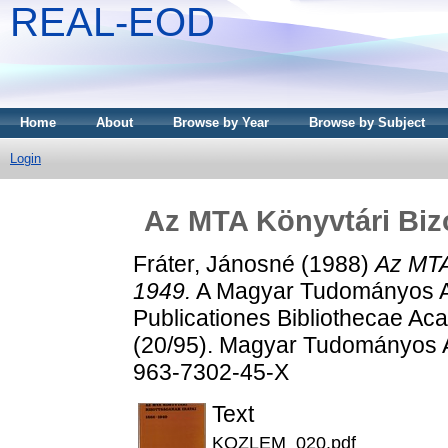
REAL-EOD
Home
About
Browse by Year
Browse by Subject
Login
Az MTA Könyvtári Bizo
Fráter, Jánosné
(1988)
Az MTA 
1949.
A Magyar Tudományos A
Publicationes Bibliothecae A
(20/95). Magyar Tudományos 
963-7302-45-X
Text
KOZLEM_020.pdf