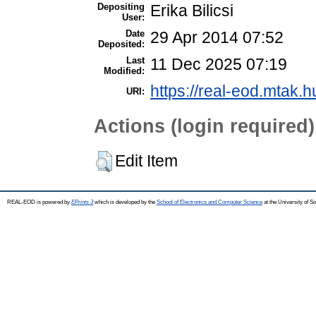
Depositing
Erika Bilicsi
User:
Date
29 Apr 2014 07:52
Deposited:
Last
11 Dec 2025 07:19
Modified:
https://real-eod.mtak.h
URI:
Actions (login required)
Edit Item
REAL-EOD is powered by
EPrints 3
which is developed by the
School of Electronics and Computer Science
at the University of 