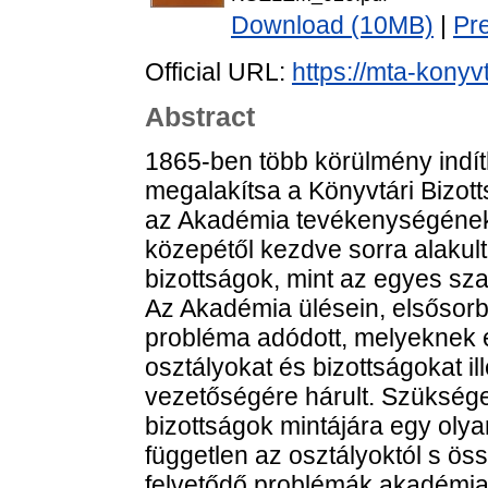
Download (10MB)
|
Pr
Official URL:
https://mta-konyv
Abstract
1865-ben több körülmény indít
megalakítsa a Könyvtári Bizott
az Akadémia tevékenységének 
közepétől kezdve sorra alaku
bizottságok, mint az egyes s
Az Akadémia ülésein, elsősor
probléma adódott, melyeknek 
osztályokat és bizottságokat i
vezetőségére hárult. Szükség
bizottságok mintájára egy olya
független az osztályoktól s ös
felvetődő problémák akadémiai