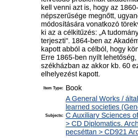
kell venni azt is, hogy az 18
népszerűsége megnőtt, ugyanc
módosítására vonatkozó törekv
ki az a célkitűzés: „A tudomány
terjeszti". 1864-ben az Akadém
kapott abból a célból, hogy kö
Erre 1865-ben nyílt lehetőség,
székházban az akkor kb. 60 ez
elhelyezést kapott.
Book
Item Type:
A General Works / ált
learned societies (Gen
C Auxiliary Sciences o
Subjects:
> CD Diplomatics. Archi
pecséttan > CD921 Arch