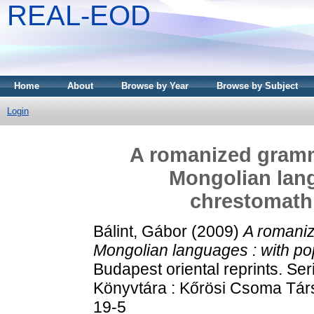
REAL-EOD
Home
About
Browse by Year
Browse by Subject
Login
A romanized gramm
Mongolian lang
chrestomathi
Bálint, Gábor
(2009)
A romaniz
Mongolian languages : with pop
Budapest oriental reprints. S
Könyvtára : Kőrösi Csoma Tár
19-5