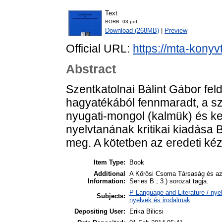
Text
BORB_03.pdf
Download (268MB)
|
Preview
Official URL:
https://mta-konyv
Abstract
Szentkatolnai Bálint Gábor fel
hagyatékából fennmaradt, a sze
nyugati-mongol (kalmük) és kel
nyelvtanának kritikai kiadása
meg. A kötetben az eredeti kéz
Item Type:
Book
Additional
A Kőrösi Csoma Társaság és az 
Information:
Series B ; 3.) sorozat tagja.
P Language and Literature / nyel
Subjects:
nyelvek és irodalmak
Depositing User:
Erika Bilicsi