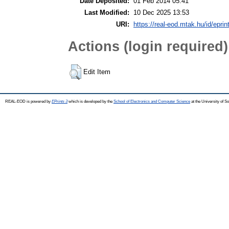
Date Deposited:
01 Feb 2014 05:41
Last Modified:
10 Dec 2025 13:53
URI:
https://real-eod.mtak.hu/id/eprin
Actions (login required)
Edit Item
REAL-EOD is powered by
EPrints 3
which is developed by the
School of Electronics and Computer Science
at the University of 