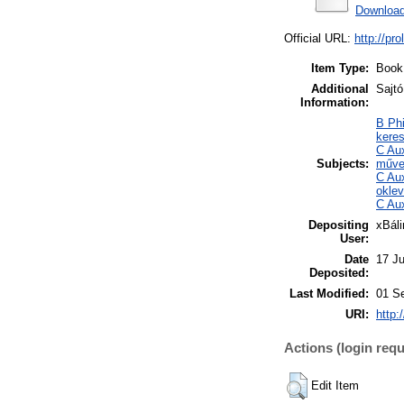
Download
Official URL:
http://pr
Item Type:
Book
Additional
Sajtó
Information:
B Phi
keres
C Aux
Subjects:
műve
C Aux
oklev
C Aux
Depositing
xBáli
User:
Date
17 J
Deposited:
Last Modified:
01 S
URI:
http:
Actions (login requ
Edit Item