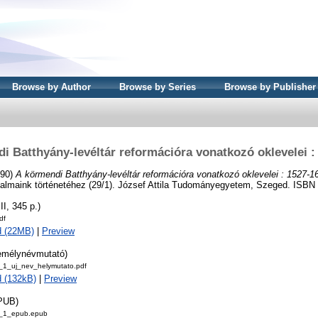
Browse by Author
Browse by Series
Browse by Publisher
i Batthyány-levéltár reformációra vonatkozó oklevelei :
990)
A körmendi Batthyány-levéltár reformációra vonatkozó oklevelei : 1527-1
almaink történetéhez (29/1). József Attila Tudományegyetem, Szeged. ISBN
II, 345 p.)
df
d (22MB)
|
Preview
emélynévmutató)
_1_uj_nev_helymutato.pdf
 (132kB)
|
Preview
PUB)
9_1_epub.epub