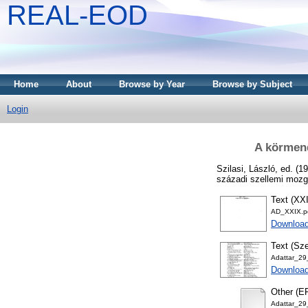
REAL-EOD
Home
About
Browse by Year
Browse by Subject
Login
A körmend
Szilasi, László
, ed. (1
századi szellemi mozg
Text (XXI
AD_XXIX.p
Downloa
Text (Sz
Adattar_29
Download
Other (E
Adattar_2