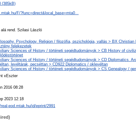
 (385kB)
ol.mtak.hu/F/?func=direct&local_base=mta0...
 alá rend. Szilasi László
losophy. Psychology. Religion / filozófia, pszichológia, vallás > BX Christian
ztény felekezetek
iliary Sciences of History / történeti segédtudományok > CB History of civiliz
lődéstörténet
iliary Sciences of History / történeti segédtudományok > CD Diplomatics. Ar
éltan, levéltárak, pecséttan > CD922 Diplomatics / oklevéltan
iliary Sciences of History / történeti segédtudományok > CS Genealogy / ge
nt xEszter
un 2016 08:28
ep 2023 12:18
//real-eod.mtak.hu/id/eprint/2991
ired)