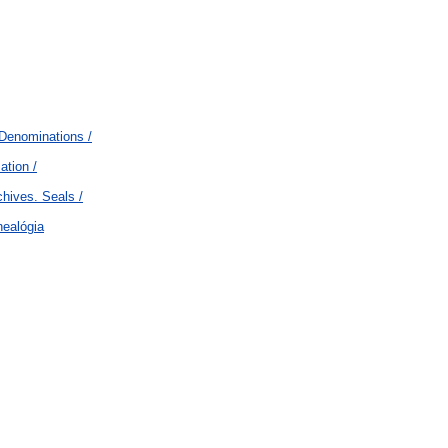
 Denominations /
ation /
chives. Seals /
nealógia