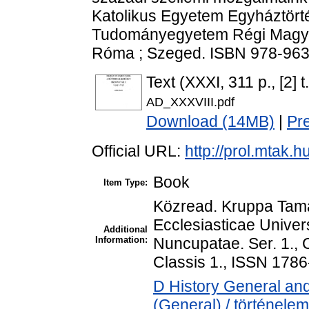
Katolikus Egyetem Egyháztörté
Tudományegyetem Régi Magyar
Róma ; Szeged. ISBN 978-963
Text (XXXI, 311 p., [2] t.
AD_XXXVIII.pdf
Download (14MB)
|
Pr
Official URL:
http://prol.mtak.
Book
Item Type:
Közread. Kruppa Tamás
Ecclesiasticae Univer
Additional
Information:
Nuncupatae. Ser. 1., 
Classis 1., ISSN 1786
D History General and
(General) / történelem