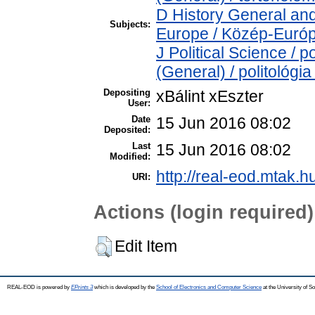
D History General and
Subjects:
Europe / Közép-Euró
J Political Science / p
(General) / politológia
Depositing
xBálint xEszter
User:
Date
15 Jun 2016 08:02
Deposited:
Last
15 Jun 2016 08:02
Modified:
http://real-eod.mtak.h
URI:
Actions (login required)
Edit Item
REAL-EOD is powered by
EPrints 3
which is developed by the
School of Electronics and Computer Science
at the University of 