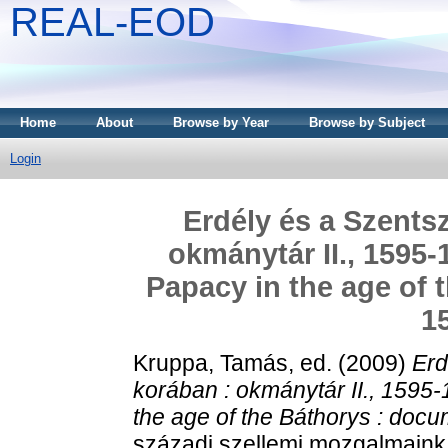
REAL-EOD
Home
About
Browse by Year
Browse by Subject
Login
Erdély és a Szents
okmánytár II., 1595-
Papacy in the age of 
1
Kruppa, Tamás
, ed. (2009)
Erd
korában : okmánytár II., 1595-
the age of the Báthorys : docu
századi szellemi mozgalmaink