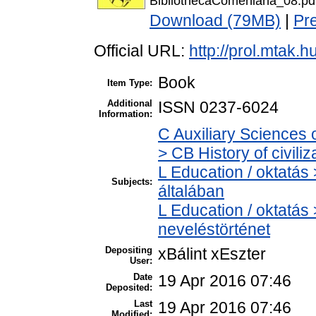
BibliothecaComeniana_08.pd
Download (79MB)
|
Pr
Official URL:
http://prol.mtak.
Book
Item Type:
Additional
ISSN 0237-6024
Information:
C Auxiliary Sciences 
> CB History of civili
L Education / oktatás
Subjects:
általában
L Education / oktatás 
neveléstörténet
Depositing
xBálint xEszter
User:
Date
19 Apr 2016 07:46
Deposited:
Last
19 Apr 2016 07:46
Modified: