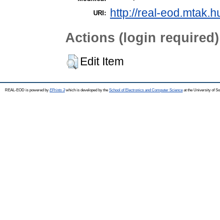
http://real-eod.mtak.h
URI:
Actions (login required)
Edit Item
REAL-EOD is powered by
EPrints 3
which is developed by the
School of Electronics and Computer Science
at the University of 