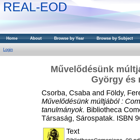
REAL-EOD
Home
About
Browse by Year
Browse by Subject
Login
Művelődésünk múltjá
György és
Csorba, Csaba
and
Földy, Fer
Művelődésünk múltjából : Com
tanulmányok.
Bibliotheca Com
Társaság, Sárospatak. ISBN 
Text