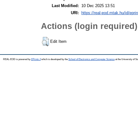
Last Modified:
10 Dec 2025 13:51
URI:
https://real-eod.mtak.hu/id/eprin
Actions (login required)
Edit Item
REAL-EOD is powered by
EPrints 3
which is developed by the
School of Electronics and Computer Science
at the University of 