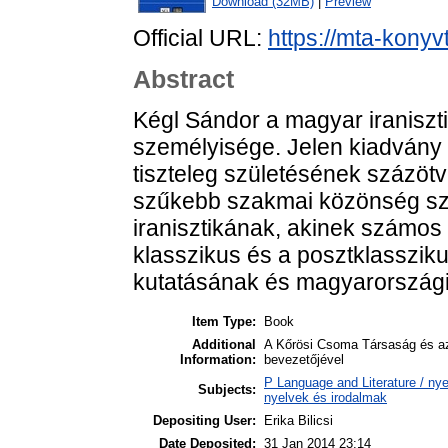
Download (32MB)
|
Preview
Official URL:
https://mta-konyv
Abstract
Kégl Sándor a magyar iraniszt
személyisége. Jelen kiadvány a
tiszteleg születésének százöt
szűkebb szakmai közönség sz
iranisztikának, akinek számos
klasszikus és a posztklasszik
kutatásának és magyarországi
Item Type:
Book
Additional
A Kőrösi Csoma Társaság és az
Information:
bevezetőjével
P Language and Literature / nyel
Subjects:
nyelvek és irodalmak
Depositing User:
Erika Bilicsi
Date Deposited:
31 Jan 2014 23:14