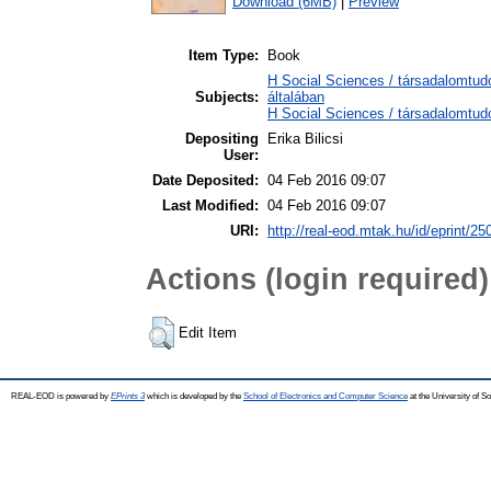
Download (6MB)
|
Preview
Item Type:
Book
H Social Sciences / társadalomtu
Subjects:
általában
H Social Sciences / társadalomt
Depositing
Erika Bilicsi
User:
Date Deposited:
04 Feb 2016 09:07
Last Modified:
04 Feb 2016 09:07
URI:
http://real-eod.mtak.hu/id/eprint/25
Actions (login required)
Edit Item
REAL-EOD is powered by
EPrints 3
which is developed by the
School of Electronics and Computer Science
at the University of 