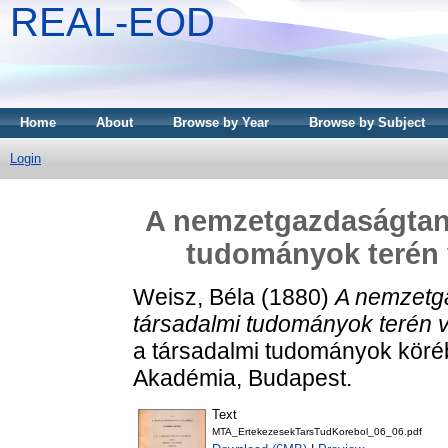
REAL-EOD
Home
About
Browse by Year
Browse by Subject
Login
A nemzetgazdaságtan 
tudományok terén 
Weisz, Béla
(1880)
A nemzetg
társadalmi tudományok terén 
a társadalmi tudományok köré
Akadémia, Budapest.
Text
MTA_ErtekezesekTarsTudKorebol_06_06.pdf