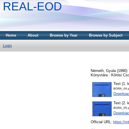
REAL-EOD
Home
About
Browse by Year
Browse by Subject
Login
Németh, Gyula
(1990)
Könyvtára : Kőrösi C
Text (1. 
BORA_04.p
Downloa
Text (2.
BORA_05.p
Downloa
Official URL:
https://m