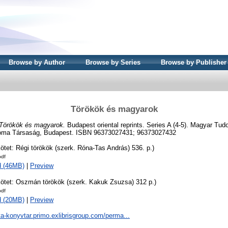
Browse by Author
Browse by Series
Browse by Publisher
Törökök és magyarok
Törökök és magyarok.
Budapest oriental reprints. Series A (4-5). Magyar T
soma Társaság, Budapest. ISBN 96373027431; 96373027432
kötet: Régi törökök (szerk. Róna-Tas András) 536. p.)
df
d (46MB)
|
Preview
 kötet: Oszmán törökök (szerk. Kakuk Zsuzsa) 312 p.)
df
d (20MB)
|
Preview
ta-konyvtar.primo.exlibrisgroup.com/perma...