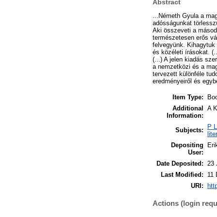
Abstract
...Németh Gyula a magy
adósságunkat törlessz
Aki összeveti a második
természetesen erős vál
felvegyünk. Kihagytuk 
és közéleti írásokat. 
(...) A jelen kiadás s
a nemzetközi és a mag
tervezett különféle tu
eredményeiről és egyb
Item Type:
Bo
Additional
A K
Information:
P L
Subjects:
lit
Depositing
Eri
User:
Date Deposited:
23 
Last Modified:
11 
URI:
htt
Actions (login requ