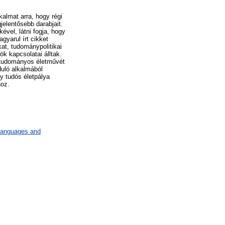
kalmat arra, hogy régi
elentősebb darabjait.
ével, látni fogja, hogy
gyarul írt cikket
at, tudománypolitikai
k kapcsolatai álltak.
a tudományos életművét
uló alkalmából
y tudós életpálya
hoz.
 languages and