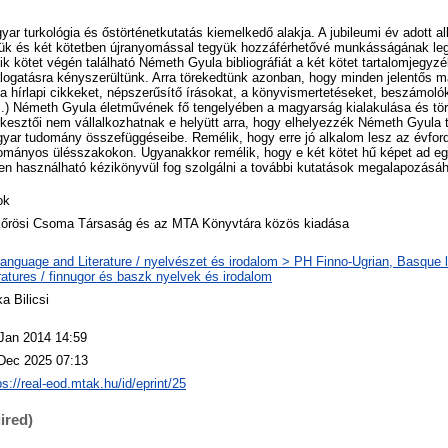
ar turkológia és őstörténetkutatás kiemelkedő alakja. A jubileumi év adott al
ük és két kötetben újranyomással tegyük hozzáférhetővé munkásságának legj
 kötet végén található Németh Gyula bibliográfiát a két kötet tartalomjegyzék
ogatásra kényszerültünk. Arra törekedtünk azonban, hogy minden jelentős ma
a hírlapi cikkeket, népszerűsítő írásokat, a könyvismertetéseket, beszámolók
(...) Németh Gyula életművének fő tengelyében a magyarság kialakulása és törö
zerkesztői nem vállalkozhatnak e helyütt arra, hogy elhelyezzék Németh Gyul
yar tudomány összefüggéseibe. Remélik, hogy erre jó alkalom lesz az évford
dományos ülésszakokon. Ugyanakkor remélik, hogy e két kötet hű képet ad eg
en használható kézikönyvül fog szolgálni a további kutatások megalapozásá
ok
őrösi Csoma Társaság és az MTA Könyvtára közös kiadása
anguage and Literature / nyelvészet és irodalom > PH Finno-Ugrian, Basque
eratures / finnugor és baszk nyelvek és irodalom
ka Bilicsi
Jan 2014 14:59
Dec 2025 07:13
ps://real-eod.mtak.hu/id/eprint/25
ired)