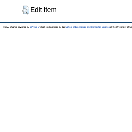
Edit Item
REAL-EOD is powered by
EPrints 3
which is developed by the
School of Electronics and Computer Science
at the University of 