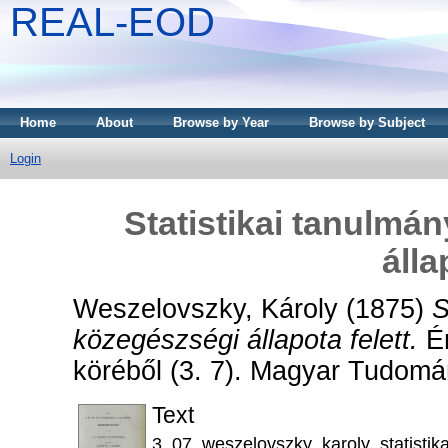
REAL-EOD
Home
About
Browse by Year
Browse by Subject
Login
Statistikai tanulmá
álla
Weszelovszky, Károly
(1875)
S
közegészségi állapota felett.
Ér
köréből (3. 7). Magyar Tudom
Text
3_07_weszelovszky_karoly_statistik