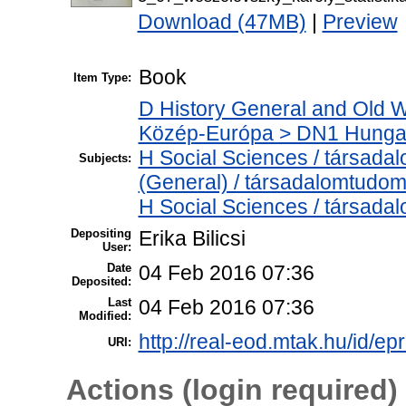
Download (47MB)
|
Preview
Book
Item Type:
D History General and Old W
Közép-Európa > DN1 Hungar
H Social Sciences / társad
Subjects:
(General) / társadalomtudom
H Social Sciences / társadal
Depositing
Erika Bilicsi
User:
Date
04 Feb 2016 07:36
Deposited:
Last
04 Feb 2016 07:36
Modified:
http://real-eod.mtak.hu/id/ep
URI:
Actions (login required)