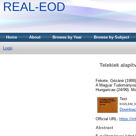
REAL-EOD
Home
About
Browse by Year
Browse by Subject
Login
Telekiek alapít
Fekete, Gézáné
(1989
A Magyar Tudományos 
Hungaricae (24/99). 
Text
KOZLEM_02
Downloa
Official URL:
https://m
Abstract