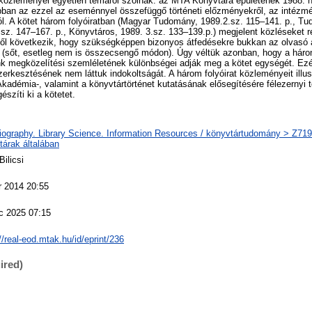
közleményei egyetlen témáról szólnak: az MTA Könyvtára épületének 1988. n
bban az ezzel az eseménnyel összefüggő történeti előzményekről, az intézmé
ról. A kötet három folyóiratban (Magyar Tudomány, 1989.2.sz. 115–141. p., 
 sz. 147–167. p., Könyvtáros, 1989. 3.sz. 133–139.p.) megjelent közléseket 
ből következik, hogy szükségképpen bizonyos átfedésekre bukkan az olvasó a
 (sőt, esetleg nem is összecsengő módon). Úgy véltük azonban, hogy a három
 megközelítési szemléletének különbségei adják meg a kötet egységét. Ezé
rkesztésének nem láttuk indokoltságát. A három folyóirat közleményeit illus
kadémia-, valamint a könyvtártörténet kutatásának elősegítésére félezernyi t
észíti ki a kötetet.
liography. Library Science. Information Resources / könyvtártudomány > Z719 
tárak általában
Bilicsi
r 2014 20:55
c 2025 07:15
//real-eod.mtak.hu/id/eprint/236
ired)