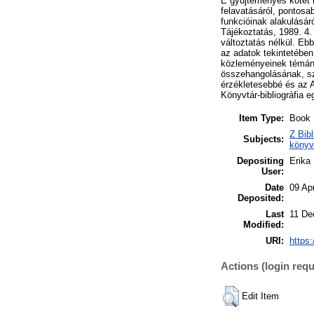
E gyűjteményes kötet 
felavatásáról, pontosa
funkcióinak alakulásá
Tájékoztatás, 1989. 4.
változtatás nélkül. Eb
az adatok tekintetében
közleményeinek témánk
összehangolásának, sze
érzékletesebbé és az A
Könyvtár-bibliográfia eg
Item Type:
Book
Z Bib
Subjects:
könyv
Depositing
Erika 
User:
Date
09 Ap
Deposited:
Last
11 De
Modified:
URI:
https:
Actions (login requ
Edit Item