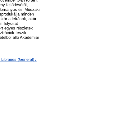
ovember 3-án történt
ny fejlődéséről,
Tudományos és' Műszaki
reprodukálja minden
kár a leírások, akár
 folyóirat
rt egyes részletek
ztrációk teszik
ételből álló Akadémiai
Libraries (General) /