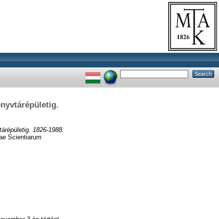
önyvtárépületig.
tárépületig. 1826-1988.
ae Scientiarum