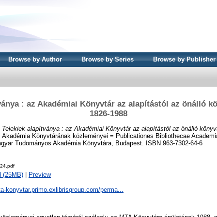
Browse by Author
Browse by Series
Browse by Publisher
ványa : az Akadémiai Könyvtár az alapítástól az önálló k
1826-1988
)
Telekiek alapítványa : az Akadémiai Könyvtár az alapítástól az önálló könyv
Akadémia Könyvtárának közleményei = Publicationes Bibliothecae Academi
Magyar Tudományos Akadémia Könyvtára, Budapest. ISBN 963-7302-64-6
4.pdf
d (25MB)
|
Preview
ta-konyvtar.primo.exlibrisgroup.com/perma...