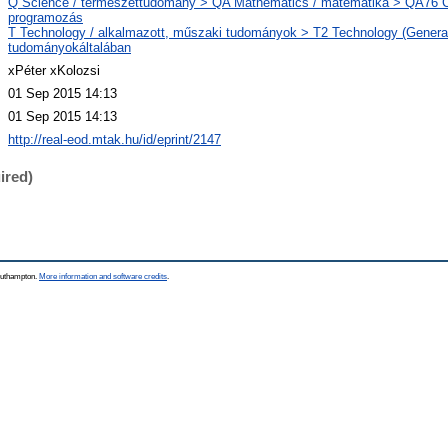
Q Science / természettudomány > QA Mathematics / matematika > QA76 C
programozás
T Technology / alkalmazott, műszaki tudományok > T2 Technology (General
tudományokáltalában
xPéter xKolozsi
01 Sep 2015 14:13
01 Sep 2015 14:13
http://real-eod.mtak.hu/id/eprint/2147
ired)
Southampton.
More information and software credits
.