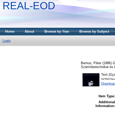
REAL-EOD
Home
About
Browse by Year
Browse by Subject
Login
Bernus, Péter
(1986)
G
Számítástechnikai és 
Text (Gyá
SZTAKITan
Downloa
Item Type:
Additional
Information: