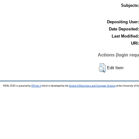
Subjects:
Depositing User:
Date Deposited:
Last Modified:
URI:
Actions (login requ
Edit Item
REAL-EOD is powered by
EPrints 3
which is developed by the
School of Electronics and Computer Science
at the University of 