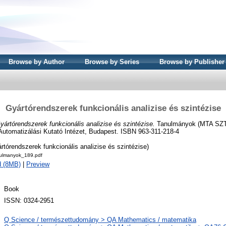
Browse by Author
Browse by Series
Browse by Publisher
Gyártórendszerek funkcionális analizise és szintézise
yártórendszerek funkcionális analizise és szintézise.
Tanulmányok (MTA SZT
Automatizálási Kutató Intézet, Budapest. ISBN 963-311-218-4
rtórendszerek funkcionális analizise és szintézise)
ulmanyok_189.pdf
d (8MB)
|
Preview
Book
ISSN: 0324-2951
Q Science / természettudomány > QA Mathematics / matematika