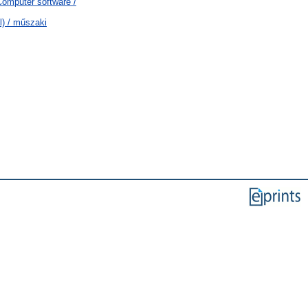
omputer software /
) / műszaki