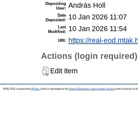
Depositing
András Holl
User:
Date
10 Jan 2026 11:07
Deposited:
Last
10 Jan 2026 11:54
Modified:
https://real-eod.mtak.
URI:
Actions (login required)
Edit Item
REAL-EOD is powered by
EPrints 3
which is developed by the
School of Electronics and Computer Science
at the University of 