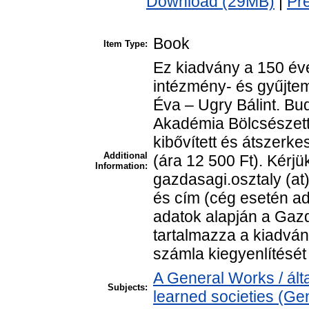
Download (29MB)
|
Pr
Book
Item Type:
Ez kiadvány a 150 év
intézmény- és gyűjtem
Éva – Ugry Bálint. B
Akadémia Bölcsészet
kibővített és átszerke
Additional
(ára 12 500 Ft). Kérjü
Information:
gazdasagi.osztaly (at
és cím (cég esetén a
adatok alapján a Gazda
tartalmazza a kiadvány 
számla kiegyenlítését
A General Works / ál
Subjects:
learned societies (Ge