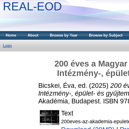
REAL-EOD
Home
About
Browse by Year
Browse by Subject
Login
200 éves a Magya
Intézmény-, épüle
Bicskei, Éva
, ed. (2025)
200 é
Intézmény-, épület- és gyűjtem
Akadémia, Budapest. ISBN 97
Text
200eves-az-akademia-epulete