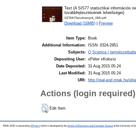
Text (A SIS77 statisztikai információs 
továbbfejlesztésének lehetőségei)
SZTAKITanulmanyok_086.pdf
Download (16MB)
|
Preview
Item Type:
Book
Additional Information:
ISSN: 0324-2951
Subjects:
Q Science / természettud
Depositing User:
xPéter xKolozsi
Date Deposited:
31 Aug 2015 05:24
Last Modified:
31 Aug 2015 05:24
URI:
http://real-eod.mtak.hu/id/e
Actions (login required)
Edit Item
REAL-EOD is powered by
EPrints 3
which is developed by the
School of Electronics and Computer Science
at the University of 