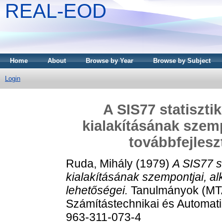
REAL-EOD
Home
About
Browse by Year
Browse by Subject
Login
A SIS77 statiszti
kialakításának szem
továbbfejlesz
Ruda, Mihály
(1979)
A SIS77 s
kialakításának szempontjai, a
lehetőségei.
Tanulmányok (MTA
Számítástechnikai és Automati
963-311-073-4