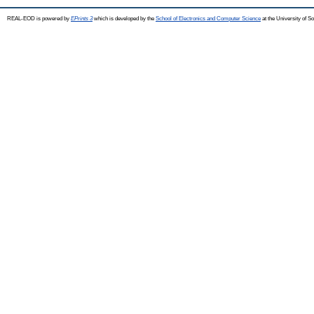
REAL-EOD is powered by
EPrints 3
which is developed by the
School of Electronics and Computer Science
at the University of 