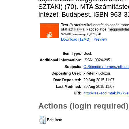
SZTAKI) (70). MTA Számítástec
Intézet, Budapest. ISBN 963-
Text (A statisztikai adatfeldolgozás mat
statisztikákkal kapcsolatos meggondolá
SZTAKITanulmanyok_070.pdf
Download (12MB)
|
Preview
Item Type:
Book
Additional Information:
ISSN: 0324-2951
Subjects:
Q Science / természettud
Depositing User:
xPéter xKolozsi
Date Deposited:
29 Aug 2015 11:07
Last Modified:
29 Aug 2015 11:07
URI:
http://real-eod.mtak.hu/id/e
Actions (login required)
Edit Item