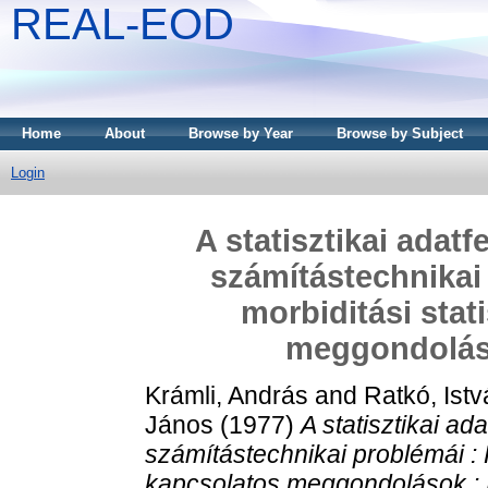
REAL-EOD
Home
About
Browse by Year
Browse by Subject
Login
A statisztikai adat
számítástechnikai 
morbiditási stat
meggondolás
Krámli, András
and
Ratkó, Ist
János
(1977)
A statisztikai a
számítástechnikai problémái : H
kapcsolatos meggondolások : 