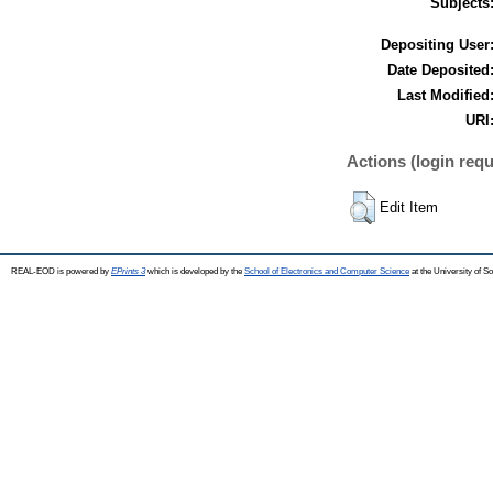
Subjects
Depositing User
Date Deposited
Last Modified
URI
Actions (login requ
Edit Item
REAL-EOD is powered by
EPrints 3
which is developed by the
School of Electronics and Computer Science
at the University of 