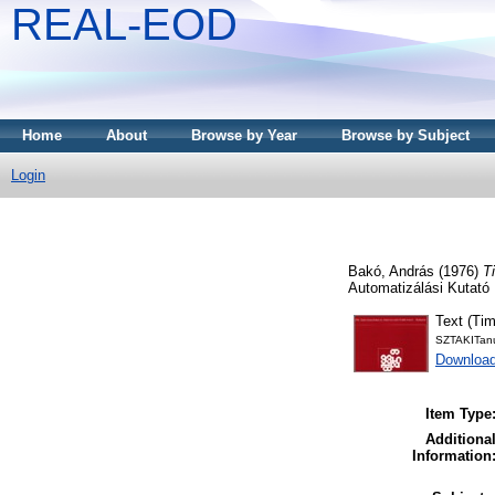
REAL-EOD
Home
About
Browse by Year
Browse by Subject
Login
Bakó, András
(1976)
T
Automatizálási Kutató
Text (Ti
SZTAKITan
Downloa
Item Type
Additiona
Information