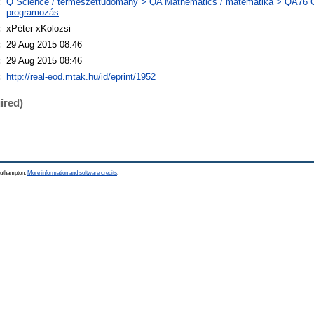
:
Q Science / természettudomány > QA Mathematics / matematika > QA76 C
programozás
:
xPéter xKolozsi
:
29 Aug 2015 08:46
:
29 Aug 2015 08:46
:
http://real-eod.mtak.hu/id/eprint/1952
ired)
Southampton.
More information and software credits
.