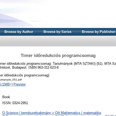
Browse by Author
Browse by Series
Browse by Publisher
Timer időredukciós programcsomag
imer időredukciós programcsomag.
Tanulmányok (MTA SZTAKI) (51). MTA Sz
 Intézet, Budapest. ISBN 963-311-023-8
mer időredukciós programcsomag)
ulmanyok_051.pdf
d (1MB)
|
Preview
:
Book
l
ISSN: 0324-2951
:
Q Science / természettudomány > QA Mathematics / matematika