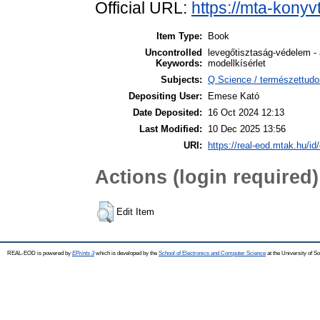
Official URL:
https://mta-konyv
Item Type:
Book
Uncontrolled
levegőtisztaság-védelem -
Keywords:
modellkísérlet
Subjects:
Q Science / természettudo
Depositing User:
Emese Kató
Date Deposited:
16 Oct 2024 12:13
Last Modified:
10 Dec 2025 13:56
URI:
https://real-eod.mtak.hu/id
Actions (login required)
Edit Item
REAL-EOD is powered by
EPrints 3
which is developed by the
School of Electronics and Computer Science
at the University of 