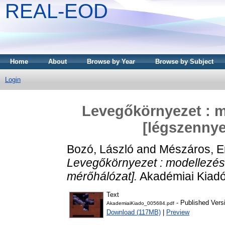
REAL-EOD
Home
About
Browse by Year
Browse by Subject
Login
Levegőkörnyezet : m
[légszennye
Bozó, László
and
Mészáros, E
Levegőkörnyezet : modellezés 
mérőhálózat].
Akadémiai Kiadó
Text
- Published Vers
AkademiaiKiado_005684.pdf
Download (117MB)
|
Preview