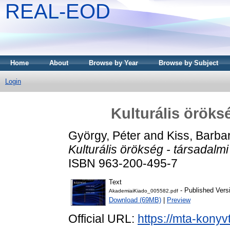
REAL-EOD
Home
About
Browse by Year
Browse by Subject
Login
Kulturális öröks
György, Péter
and
Kiss, Barba
Kulturális örökség - társadalmi
ISBN 963-200-495-7
Text
- Published Vers
AkademiaiKiado_005582.pdf
Download (69MB)
|
Preview
Official URL:
https://mta-konyv