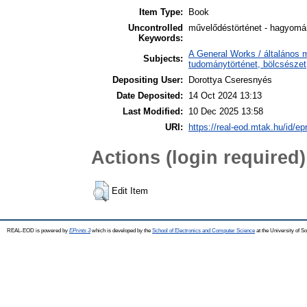
Item Type:
Book
Uncontrolled
művelődéstörténet - hagyomán
Keywords:
A General Works / általános 
Subjects:
tudománytörténet, bölcsészet
Depositing User:
Dorottya Cseresnyés
Date Deposited:
14 Oct 2024 13:13
Last Modified:
10 Dec 2025 13:58
URI:
https://real-eod.mtak.hu/id/ep
Actions (login required)
Edit Item
REAL-EOD is powered by
EPrints 3
which is developed by the
School of Electronics and Computer Science
at the University of 