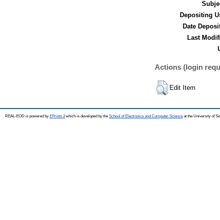
Subje
Depositing U
Date Deposi
Last Modif
Actions (login requ
Edit Item
REAL-EOD is powered by
EPrints 3
which is developed by the
School of Electronics and Computer Science
at the University of 