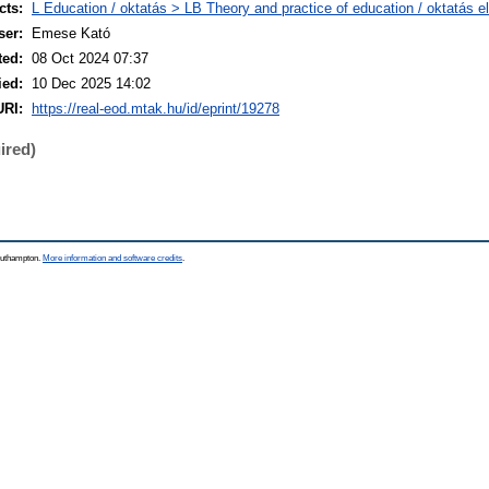
cts:
L Education / oktatás > LB Theory and practice of education / oktatás e
ser:
Emese Kató
ted:
08 Oct 2024 07:37
ied:
10 Dec 2025 14:02
URI:
https://real-eod.mtak.hu/id/eprint/19278
ired)
Southampton.
More information and software credits
.