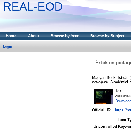
REAL-EOD
Home
About
Browse by Year
Browse by Subject
Login
Érték és pedagó
Magyari Beck, István
(
neveljünk.
Akadémiai K
Text
AkademiaiK
Downloa
Official URL:
https://m
Item T
Uncontrolled Keywo