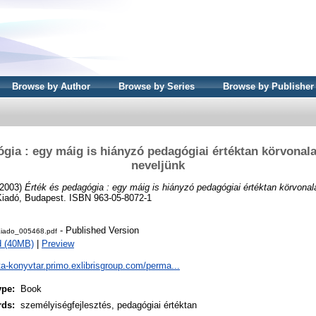
Browse by Author
Browse by Series
Browse by Publisher
gia : egy máig is hiányzó pedagógiai értéktan körvonala
neveljünk
2003)
Érték és pedagógia : egy máig is hiányzó pedagógiai értéktan körvonala
iadó, Budapest. ISBN 963-05-8072-1
- Published Version
iado_005468.pdf
d (40MB)
|
Preview
ta-konyvtar.primo.exlibrisgroup.com/perma...
ype:
Book
rds:
személyiségfejlesztés, pedagógiai értéktan