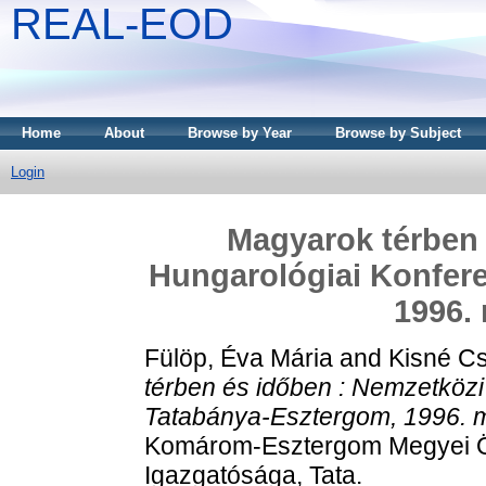
REAL-EOD
Home
About
Browse by Year
Browse by Subject
Login
Magyarok térben 
Hungarológiai Konfere
1996. 
Fülöp, Éva Mária
and
Kisné Cs
térben és időben : Nemzetközi
Tatabánya-Esztergom, 1996. m
Komárom-Esztergom Megyei 
Igazgatósága, Tata.