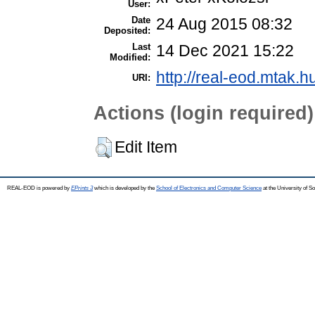
User:
Date
24 Aug 2015 08:32
Deposited:
Last
14 Dec 2021 15:22
Modified:
http://real-eod.mtak.h
URI:
Actions (login required)
Edit Item
REAL-EOD is powered by
EPrints 3
which is developed by the
School of Electronics and Computer Science
at the University of 