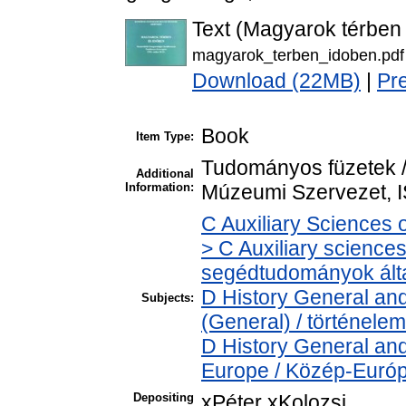
Text (Magyarok térben
magyarok_terben_idoben.pdf
Download (22MB)
|
Pr
Book
Item Type:
Tudományos füzetek 
Additional
Information:
Múzeumi Szervezet, I
C Auxiliary Sciences 
> C Auxiliary sciences 
segédtudományok ált
D History General and
Subjects:
(General) / történelem
D History General and
Europe / Közép-Euró
Depositing
xPéter xKolozsi