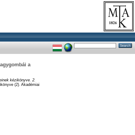
nagygombái a
einek kézikönyve. 2.
ikönyve (2). Akadémiai