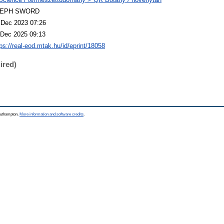
LEPH SWORD
 Dec 2023 07:26
 Dec 2025 09:13
tps://real-eod.mtak.hu/id/eprint/18058
ired)
Southampton.
More information and software credits
.