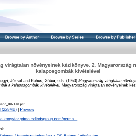
Browse by Author
Browse by Series
Browse by Publisher
g virágtalan növényeinek kézikönyve. 2. Magyarország 
kalaposgombák kivételével
egyi, József
and
Bohus, Gábor
, eds. (1953)
Magyarország virágtalan növény
bái a kalaposgombák kivételével.
Magyarország virágtalan növényeinek kéz
iado_007418.pdf
d (229MB)
|
Preview
ta-konyvtar.primo.exlibrisgroup.com/perma...
ok
Science / természettudomány > QK Botany / növénytan