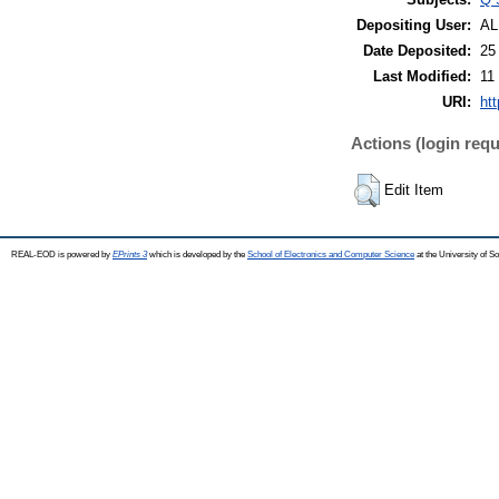
Depositing User:
A
Date Deposited:
25
Last Modified:
11
URI:
ht
Actions (login requ
Edit Item
REAL-EOD is powered by
EPrints 3
which is developed by the
School of Electronics and Computer Science
at the University of 