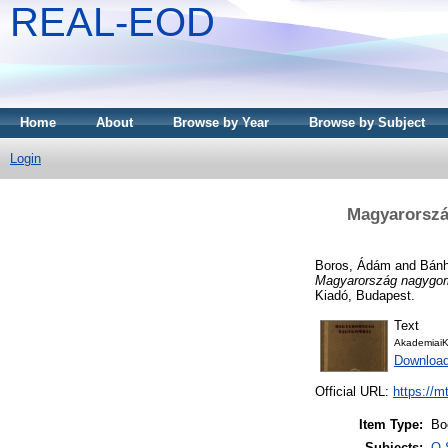
REAL-EOD
Home
About
Browse by Year
Browse by Subject
Login
Magyarorszá
Boros, Ádám
and
Bánh
Magyarország nagygom
Kiadó, Budapest.
Text
AkademiaiK
Downloa
Official URL:
https://m
Item Type:
Bo
Subjects:
Q 