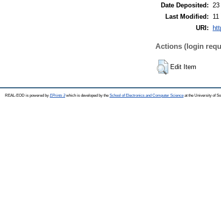
Date Deposited:
23
Last Modified:
11
URI:
ht
Actions (login requ
Edit Item
REAL-EOD is powered by
EPrints 3
which is developed by the
School of Electronics and Computer Science
at the University of 