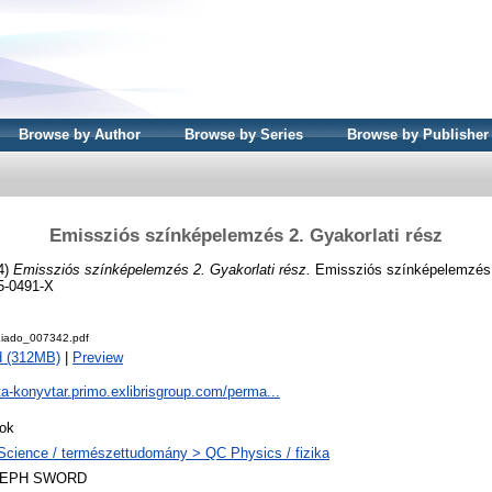
Browse by Author
Browse by Series
Browse by Publisher
Emissziós színképelemzés 2. Gyakorlati rész
74)
Emissziós színképelemzés 2. Gyakorlati rész.
Emissziós színképelemzés 
5-0491-X
iado_007342.pdf
d (312MB)
|
Preview
ta-konyvtar.primo.exlibrisgroup.com/perma...
ok
Science / természettudomány > QC Physics / fizika
LEPH SWORD