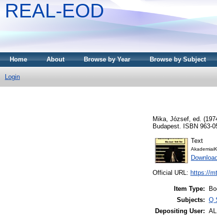
REAL-EOD
Home
About
Browse by Year
Browse by Subject
Login
Mika, József
, ed. (19
Budapest. ISBN 963-0
Text
AkademiaiK
Downloa
Official URL:
https://m
Item Type:
Bo
Subjects:
Q 
Depositing User:
A