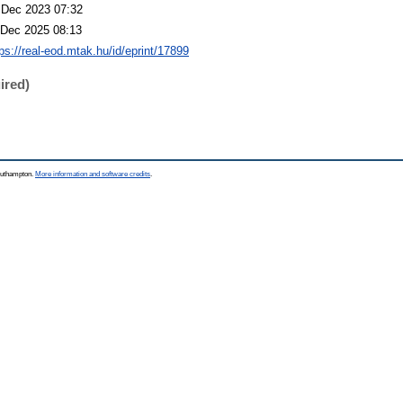
 Dec 2023 07:32
 Dec 2025 08:13
tps://real-eod.mtak.hu/id/eprint/17899
ired)
Southampton.
More information and software credits
.