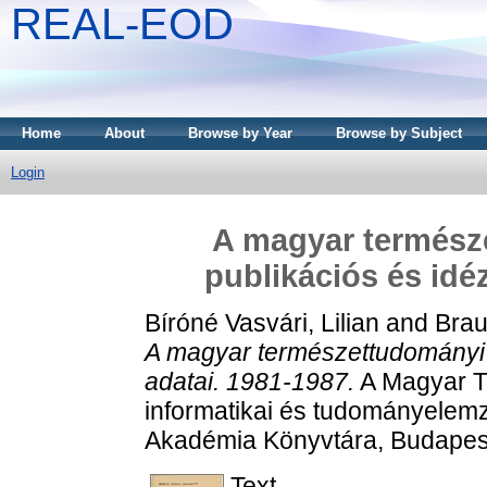
REAL-EOD
Home
About
Browse by Year
Browse by Subject
Login
A magyar termész
publikációs és idé
Bíróné Vasvári, Lilian
and
Brau
A magyar természettudományi a
adatai. 1981-1987.
A Magyar T
informatikai és tudományelem
Akadémia Könyvtára, Budapes
Text