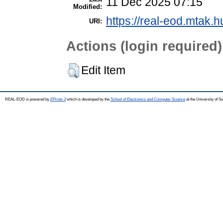
11 Dec 2025 07:15
Modified:
https://real-eod.mtak.hu
URI:
Actions (login required)
Edit Item
REAL-EOD is powered by
EPrints 3
which is developed by the
School of Electronics and Computer Science
at the University of 