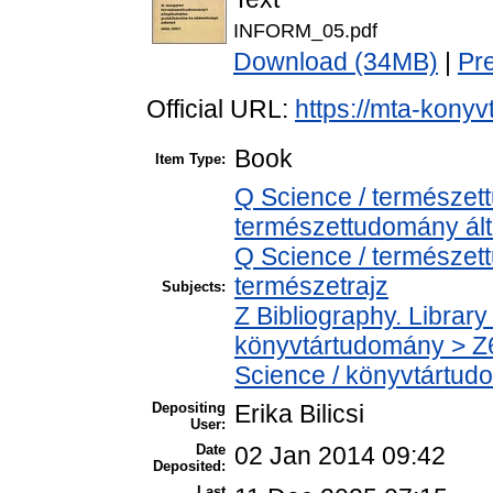
INFORM_05.pdf
Download (34MB)
|
Pr
Official URL:
https://mta-konyv
Book
Item Type:
Q Science / természet
természettudomány ál
Q Science / természet
természetrajz
Subjects:
Z Bibliography. Librar
könyvtártudomány > Z6
Science / könyvtártud
Depositing
Erika Bilicsi
User:
Date
02 Jan 2014 09:42
Deposited:
Last