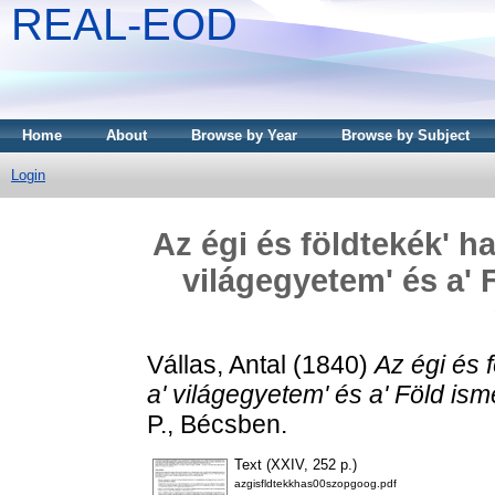
REAL-EOD
Home
About
Browse by Year
Browse by Subject
Login
Az égi és földtekék' ha
világegyetem' és a' 
Vállas, Antal
(1840)
Az égi és 
a' világegyetem' és a' Föld ism
P., Bécsben.
Text (XXIV, 252 p.)
azgisfldtekkhas00szopgoog.pdf