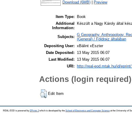
Download (6MB)
|
Preview
Item Type:
Book
Additional
Készült a Nagy Károly által kés
Information:
G Geography. Anthropology. Recr
Subjects:
(General) / Földrajz általában
Depositing User:
xBálint xEszter
Date Deposited:
13 May 2015 06:07
Last Modified:
13 May 2015 06:07
URI:
http://real-eod.mtak.hu/id/eprint
Actions (login required)
Edit Item
REAL-EOD is powered by
EPrints 3
which is developed by the
School of Electronics and Computer Science
at the University of 