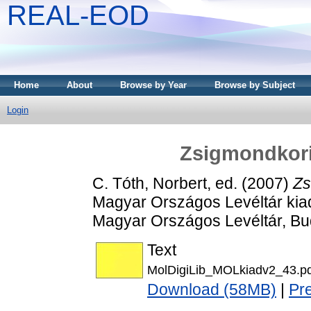
REAL-EOD
Home
About
Browse by Year
Browse by Subject
Login
Zsigmondkori 
C. Tóth, Norbert
, ed. (2007)
Zs
Magyar Országos Levéltár kiad
Magyar Országos Levéltár, Bu
Text
MolDigiLib_MOLkiadv2_43.pd
Download (58MB)
|
Pr