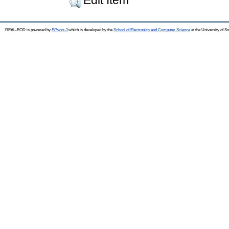
REAL-EOD is powered by
EPrints 3
which is developed by the
School of Electronics and Computer Science
at the University of 