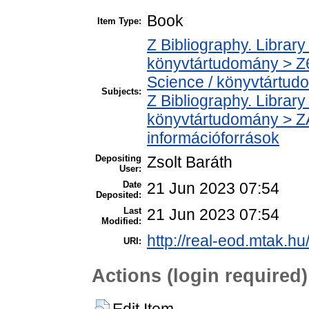
Book
Item Type:
Z Bibliography. Librar
könyvtártudomány > Z6
Science / könyvtártud
Subjects:
Z Bibliography. Librar
könyvtártudomány > ZA
információforrások
Depositing
Zsolt Baráth
User:
Date
21 Jun 2023 07:54
Deposited:
Last
21 Jun 2023 07:54
Modified:
http://real-eod.mtak.hu
URI:
Actions (login required)
Edit Item