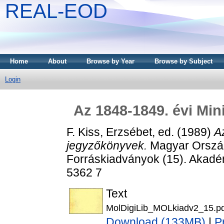
REAL-EOD
Home
About
Browse by Year
Browse by Subject
Login
Az 1848-1849. évi Min
F. Kiss, Erzsébet
, ed. (1989)
A
jegyzőkönyvek.
Magyar Országo
Forráskiadványok (15). Akadé
5362 7
Text
MolDigiLib_MOLkiadv2_15.pd
Download (133MB)
|
P