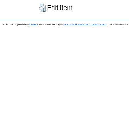
Edit Item
REAL-EOD is powered by
EPrints 3
which is developed by the
School of Electronics and Computer Science
at the University of 