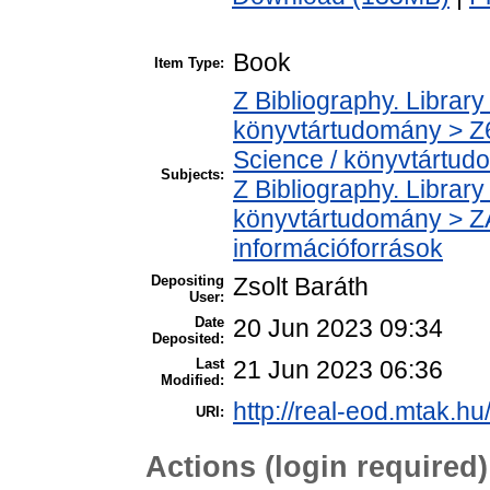
Book
Item Type:
Z Bibliography. Librar
könyvtártudomány > Z6
Science / könyvtártud
Subjects:
Z Bibliography. Librar
könyvtártudomány > ZA
információforrások
Depositing
Zsolt Baráth
User:
Date
20 Jun 2023 09:34
Deposited:
Last
21 Jun 2023 06:36
Modified:
http://real-eod.mtak.hu
URI:
Actions (login required)