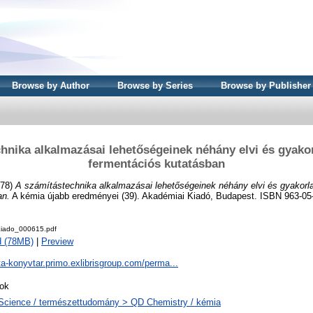
Browse by Author
Browse by Series
Browse by Publisher
hnika alkalmazásai lehetőségeinek néhány elvi és gyakor
fermentációs kutatásban
978)
A számítástechnika alkalmazásai lehetőségeinek néhány elvi és gyakorla
an.
A kémia újabb eredményei (39). Akadémiai Kiadó, Budapest. ISBN 963-05
iado_000615.pdf
d (78MB)
|
Preview
ta-konyvtar.primo.exlibrisgroup.com/perma...
ok
Science / természettudomány > QD Chemistry / kémia