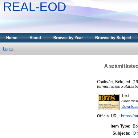
REAL-EOD
Home
About
Browse by Year
Browse by Subject
Login
A számítástec
Csákvári, Béla
, ed. (1
fermentációs kutatásb
Text
AkademiaiK
Downloa
Official URL:
https://m
Item Type:
Bo
Subjects:
Q 