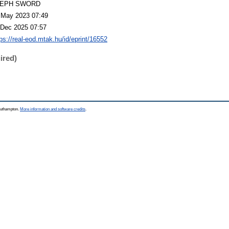
LEPH SWORD
 May 2023 07:49
 Dec 2025 07:57
tps://real-eod.mtak.hu/id/eprint/16552
ired)
Southampton.
More information and software credits
.