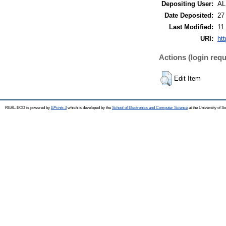
Depositing User:
A
Date Deposited:
27
Last Modified:
11
URI:
ht
Actions (login requ
Edit Item
REAL-EOD is powered by
EPrints 3
which is developed by the
School of Electronics and Computer Science
at the University of 