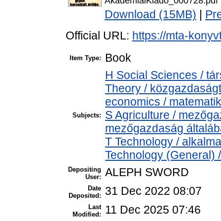
AkademiaiKiado_000728.pdf
Download (15MB)
|
Pr
Official URL:
https://mta-konyv
Book
Item Type:
H Social Sciences / 
Theory / közgazdaság
economics / matemati
S Agriculture / mezőga
Subjects:
mezőgazdaság általá
T Technology / alkalm
Technology (General) 
Depositing
ALEPH SWORD
User:
Date
31 Dec 2022 08:07
Deposited:
Last
11 Dec 2025 07:46
Modified: