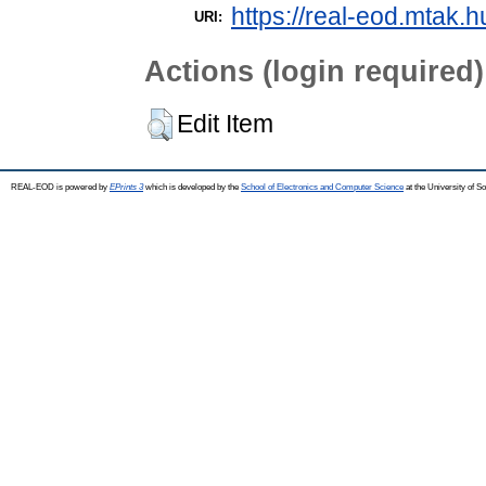
https://real-eod.mtak.h
URI:
Actions (login required)
Edit Item
REAL-EOD is powered by
EPrints 3
which is developed by the
School of Electronics and Computer Science
at the University of 