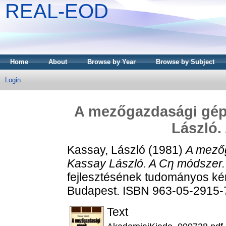
REAL-EOD
Home
About
Browse by Year
Browse by Subject
Login
A mezőgazdasági gépe
László.
Kassay, László
(1981)
A mezőg
Kassay László. A Cη módszer.
fejlesztésének tudományos kér
Budapest. ISBN 963-05-2915-
Text