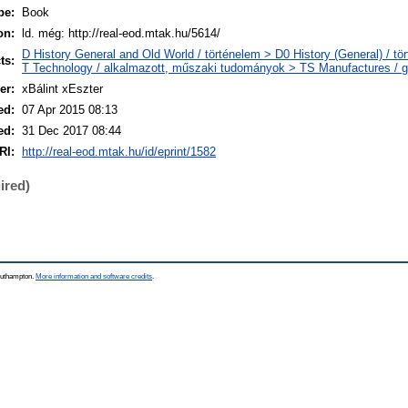
pe:
Book
on:
ld. még: http://real-eod.mtak.hu/5614/
D History General and Old World / történelem > D0 History (General) / tö
ts:
T Technology / alkalmazott, műszaki tudományok > TS Manufactures / gy
er:
xBálint xEszter
ed:
07 Apr 2015 08:13
ed:
31 Dec 2017 08:44
RI:
http://real-eod.mtak.hu/id/eprint/1582
ired)
Southampton.
More information and software credits
.