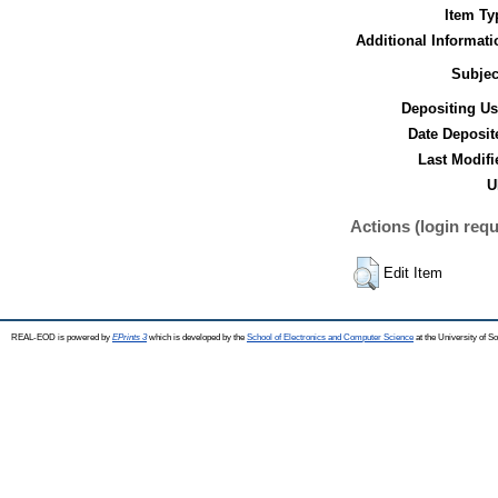
Item Ty
Additional Informati
Subjec
Depositing Us
Date Deposit
Last Modifi
U
Actions (login requ
Edit Item
REAL-EOD is powered by
EPrints 3
which is developed by the
School of Electronics and Computer Science
at the University of 