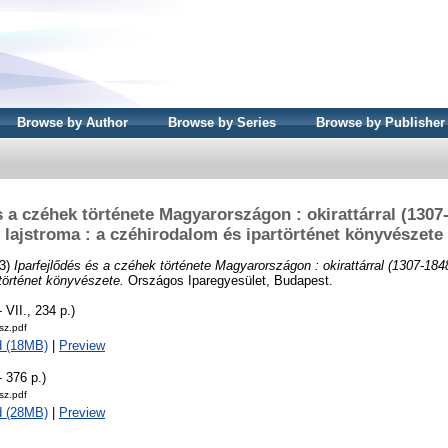
Browse by Author
Browse by Series
Browse by Publisher
s a czéhek története Magyarországon : okirattárral (1307
lajstroma : a czéhirodalom és ipartörténet könyvészete
3)
Iparfejlődés és a czéhek története Magyarországon : okirattárral (1307-1848
történet könyvészete.
Országos Iparegyesület, Budapest.
- VII., 234 p.)
sz.pdf
d (18MB)
|
Preview
- 376 p.)
sz.pdf
d (28MB)
|
Preview