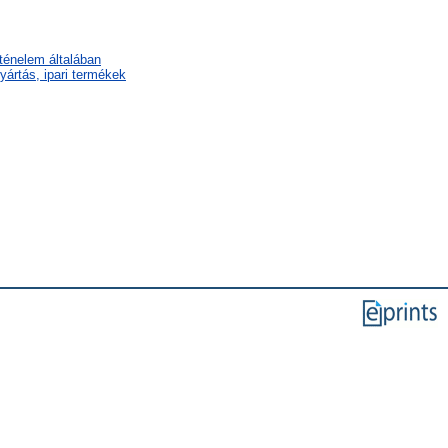
rténelem általában
ártás, ipari termékek