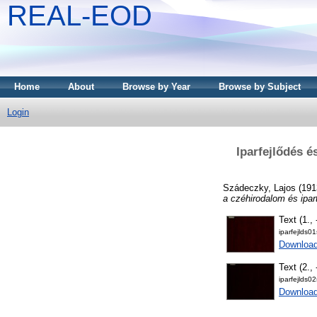
REAL-EOD
Home
About
Browse by Year
Browse by Subject
Login
Iparfejlődés é
Szádeczky, Lajos
(191
a czéhirodalom és ipar
Text (1., 
iparfejlds01
Downloa
Text (2., 
iparfejlds02
Downloa