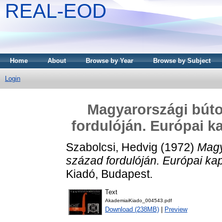
REAL-EOD
Home
About
Browse by Year
Browse by Subject
Login
Magyarországi búto
fordulóján. Európai k
Szabolcsi, Hedvig
(1972)
Magy
század fordulóján. Európai kap
Kiadó, Budapest.
Text
AkademiaiKiado_004543.pdf
Download (238MB)
|
Preview