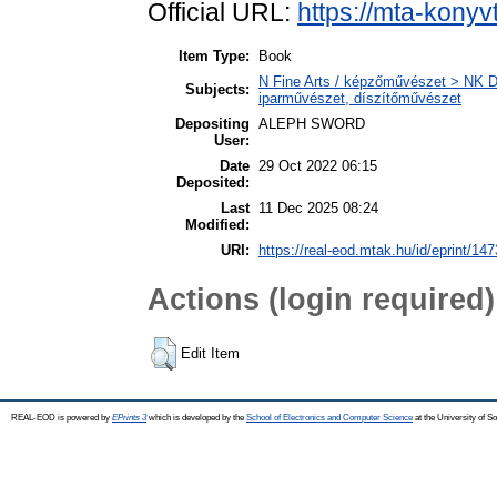
Official URL:
https://mta-konyv
Item Type:
Book
N Fine Arts / képzőművészet > NK De
Subjects:
iparművészet, díszítőművészet
Depositing
ALEPH SWORD
User:
Date
29 Oct 2022 06:15
Deposited:
Last
11 Dec 2025 08:24
Modified:
URI:
https://real-eod.mtak.hu/id/eprint/14
Actions (login required)
Edit Item
REAL-EOD is powered by
EPrints 3
which is developed by the
School of Electronics and Computer Science
at the University of 