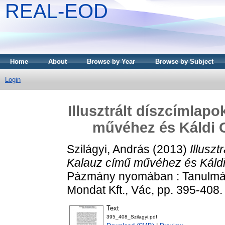
REAL-EOD
Home
About
Browse by Year
Browse by Subject
Login
Illusztrált díszcímlap
művéhez és Káldi G
Szilágyi, András
(2013)
Illusz
Kalauz című művéhez és Káldi 
Pázmány nyomában : Tanulmányo
Mondat Kft., Vác, pp. 395-40
Text
395_408_Szilagyi.pdf