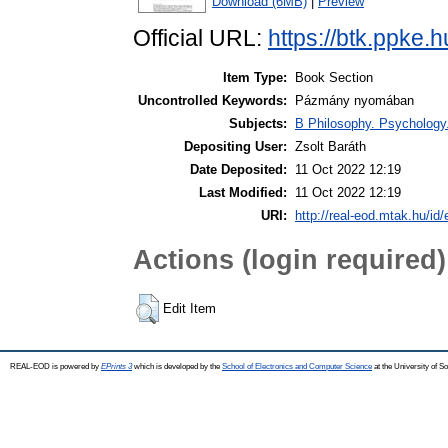
Download (6MB)
|
Preview
Official URL:
https://btk.ppke.
Item Type:
Book Section
Uncontrolled Keywords:
Pázmány nyomában
Subjects:
B Philosophy. Psychology. R
Depositing User:
Zsolt Baráth
Date Deposited:
11 Oct 2022 12:19
Last Modified:
11 Oct 2022 12:19
URI:
http://real-eod.mtak.hu/id/
Actions (login required)
Edit Item
REAL-EOD is powered by
EPrints 3
which is developed by the
School of Electronics and Computer Science
at the University of 