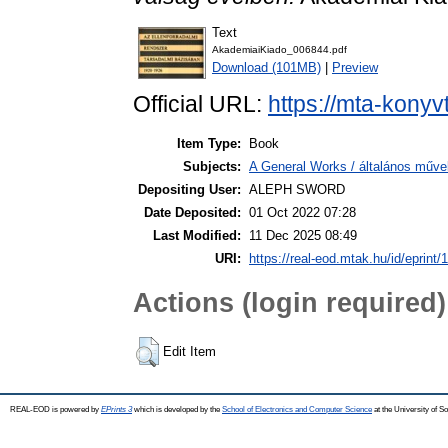
Text
AkademiaiKiado_006844.pdf
Download (101MB)
|
Preview
Official URL:
https://mta-konyv
Item Type:
Book
Subjects:
A General Works / általános műve
Depositing User:
ALEPH SWORD
Date Deposited:
01 Oct 2022 07:28
Last Modified:
11 Dec 2025 08:49
URI:
https://real-eod.mtak.hu/id/eprint/
Actions (login required)
Edit Item
REAL-EOD is powered by
EPrints 3
which is developed by the
School of Electronics and Computer Science
at the University of 