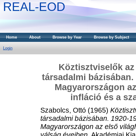
REAL-EOD
Home
About
Browse by Year
Browse by Subject
Login
Köztisztviselők az
társadalmi bázisában. 
Magyarországon az 
infláció és a s
Szabolcs, Ottó
(1965)
Köztiszt
társadalmi bázisában. 1920-19
Magyarországon az első világh
válság éveiben.
Akadémiai Kia