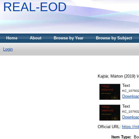
REAL-EOD
Home
About
Browse by Year
Browse by Subject
Login
Kajtár, Márton
(2019)
V
Text
KC_107932
Downloa
Text
KC_107932
Downloa
Official URL:
https://m
Item Type:
Bo