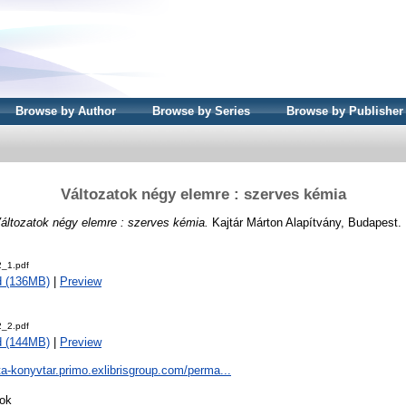
Browse by Author
Browse by Series
Browse by Publisher
Változatok négy elemre : szerves kémia
áltozatok négy elemre : szerves kémia.
Kajtár Márton Alapítvány, Budapest.
_1.pdf
d (136MB)
|
Preview
_2.pdf
d (144MB)
|
Preview
ta-konyvtar.primo.exlibrisgroup.com/perma...
ok