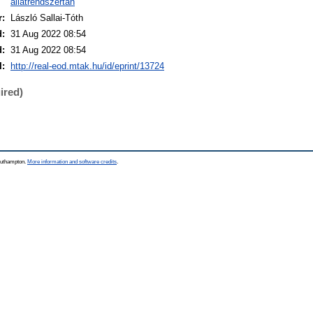
állatrendszertan
r:
László Sallai-Tóth
d:
31 Aug 2022 08:54
d:
31 Aug 2022 08:54
I:
http://real-eod.mtak.hu/id/eprint/13724
ired)
Southampton.
More information and software credits
.