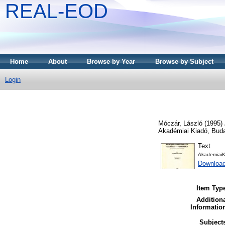
REAL-EOD
Home
About
Browse by Year
Browse by Subject
Login
Móczár, László
(1995)
Akadémiai Kiadó, Bud
Text
AkademiaiK
Downloa
Item Typ
Addition
Informatio
Subject