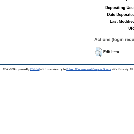
Depositing Use
Date Deposite
Last Modifie
UR
Actions (login requ
Edit Item
REAL-EOD is powered by
EPrints 3
which is developed by the
School of Electronics and Computer Science
at the University of 