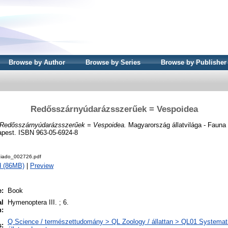
Browse by Author
Browse by Series
Browse by Publisher
Redősszárnyúdarázsszerűek = Vespoidea
Redősszárnyúdarázsszerűek = Vespoidea.
Magyarország állatvilága - Fauna 
apest. ISBN 963-05-6924-8
iado_002726.pdf
d (86MB)
|
Preview
e:
Book
al
Hymenoptera III. ; 6.
n:
Q Science / természettudomány > QL Zoology / állattan > QL01 Systemati
s: