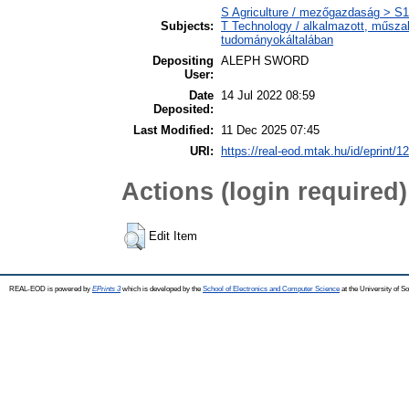
S Agriculture / mezőgazdaság > S1 
Subjects:
T Technology / alkalmazott, műsza
tudományokáltalában
Depositing
ALEPH SWORD
User:
Date
14 Jul 2022 08:59
Deposited:
Last Modified:
11 Dec 2025 07:45
URI:
https://real-eod.mtak.hu/id/eprint/1
Actions (login required)
Edit Item
REAL-EOD is powered by
EPrints 3
which is developed by the
School of Electronics and Computer Science
at the University of 