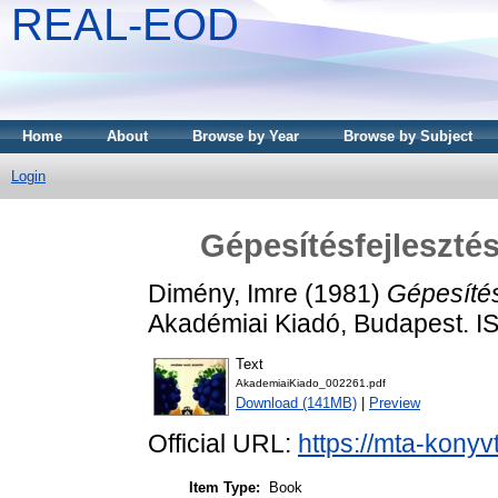
REAL-EOD
Home
About
Browse by Year
Browse by Subject
Login
Gépesítésfejlesztés
Dimény, Imre
(1981)
Gépesítés
Akadémiai Kiadó, Budapest. 
Text
AkademiaiKiado_002261.pdf
Download (141MB)
|
Preview
Official URL:
https://mta-konyv
Item Type:
Book