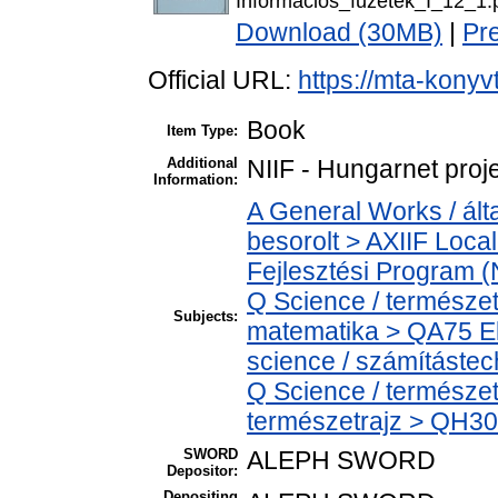
Informacios_fuzetek_I_12_1.
Download (30MB)
|
Pr
Official URL:
https://mta-konyv
Book
Item Type:
Additional
NIIF - Hungarnet proj
Information:
A General Works / ált
besorolt > AXIIF Local
Fejlesztési Program (
Q Science / természe
Subjects:
matematika > QA75 El
science / számítástec
Q Science / természet
természetrajz > QH301
SWORD
ALEPH SWORD
Depositor:
Depositing