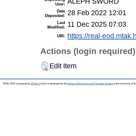
ALEPH SWORD
User:
Date
28 Feb 2022 12:01
Deposited:
Last
11 Dec 2025 07:03
Modified:
https://real-eod.mtak.
URI:
Actions (login required)
Edit Item
REAL-EOD is powered by
EPrints 3
which is developed by the
School of Electronics and Computer Science
at the University of 