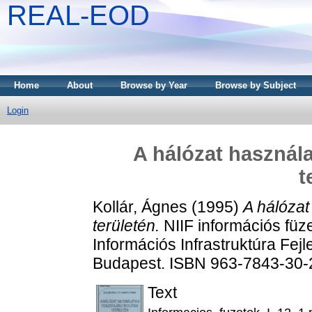
REAL-EOD
Home
About
Browse by Year
Browse by Subject
Login
A hálózat használa
t
Kollár, Ágnes
(1995)
A hálózat
területén.
NIIF információs füze
Információs Infrastruktúra Fej
Budapest. ISBN 963-7843-30-
Text