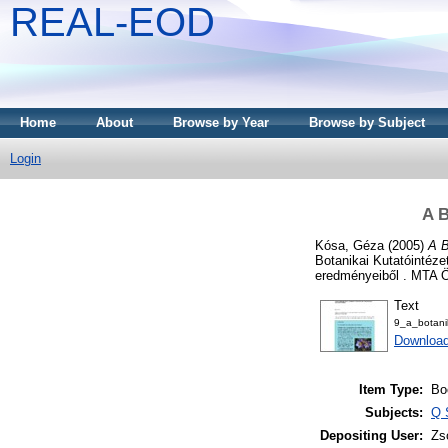
REAL-EOD
Home
About
Browse by Year
Browse by Subject
Login
A B
Kósa, Géza
(2005)
A B
Botanikai Kutatóintéze
eredményeiből . MTA Ök
Text
9_a_botani
Download
Item Type:
Bo
Subjects:
Q 
Depositing User:
Zs