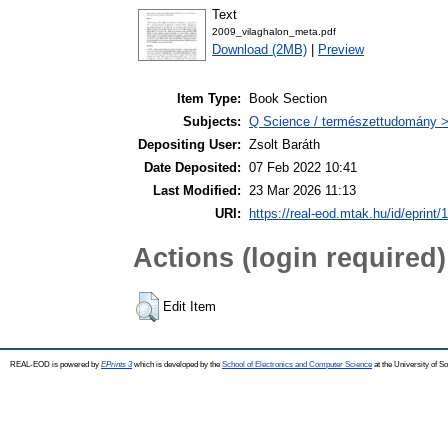
Text
2009_vilaghalon_meta.pdf
Download (2MB)
|
Preview
Item Type:
Book Section
Subjects:
Q Science / természettudomány >
Depositing User:
Zsolt Baráth
Date Deposited:
07 Feb 2022 10:41
Last Modified:
23 Mar 2026 11:13
URI:
https://real-eod.mtak.hu/id/eprint/
Actions (login required)
Edit Item
REAL-EOD is powered by
EPrints 3
which is developed by the
School of Electronics and Computer Science
at the University of 