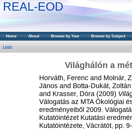
REAL-EOD
Home
About
Browse by Year
Browse by Subject
Login
Világhálón a mé
Horváth, Ferenc
and
Molnár, Z
János
and
Botta-Dukát, Zoltán
and
Krasser, Dóra
(2009)
Vilá
Válogatás az MTA Ökológiai és 
eredményeiből 2009. Válogatá
Kutatóintézet Kutatási eredmén
Kutatóintézete, Vácrátót, pp. 