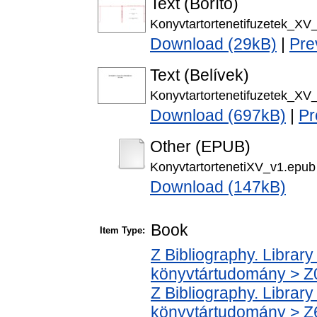
Text (Borító)
Konyvtartortenetifuzetek_XV_
Download (29kB)
|
Pre
Text (Belívek)
Konyvtartortenetifuzetek_XV_
Download (697kB)
|
Pr
Other (EPUB)
KonyvtartortenetiXV_v1.epub
Download (147kB)
Book
Item Type:
Z Bibliography. Librar
könyvtártudomány > Z00
Z Bibliography. Librar
könyvtártudomány > Z6