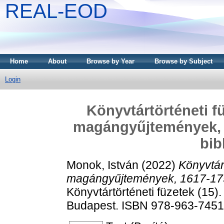
REAL-EOD
Home
About
Browse by Year
Browse by Subject
Login
Könyvtártörténeti fü
magángyűjtemények, 
bib
Monok, István
(2022)
Könyvtárt
magángyűjtemények, 1617-1750
Könyvtártörténeti füzetek (15)
Budapest. ISBN 978-963-7451