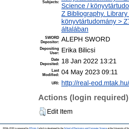
Subjects:
Science / könyvtártud
Z Bibliography. Librar
könyvtártudomány > Z7
általában
SWORD
ALEPH SWORD
Depositor:
Depositing
Erika Bilicsi
User:
Date
18 Jan 2022 13:21
Deposited:
Last
04 May 2023 09:11
Modified:
http://real-eod.mtak.hu
URI:
Actions (login required)
Edit Item
REAL-EOD is powered by
EPrints 3
which is developed by the
School of Electronics and Computer Science
at the University of 