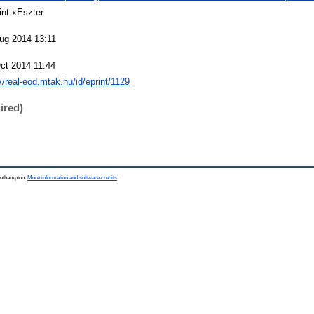
int xEszter
ug 2014 13:11
ct 2014 11:44
://real-eod.mtak.hu/id/eprint/1129
ired)
Southampton.
More information and software credits
.