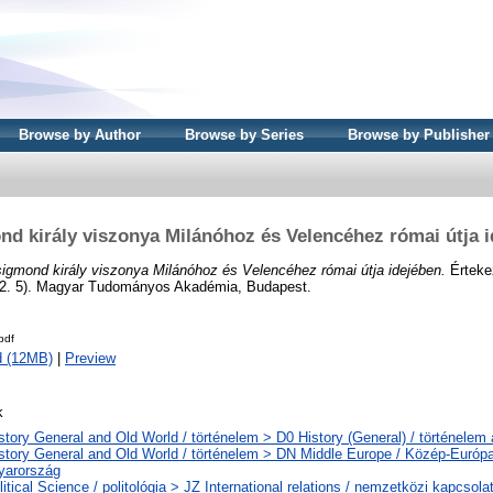
Browse by Author
Browse by Series
Browse by Publisher
d király viszonya Milánóhoz és Velencéhez római útja 
igmond király viszonya Milánóhoz és Velencéhez római útja idejében.
Értekez
22. 5). Magyar Tudományos Akadémia, Budapest.
pdf
d (12MB)
|
Preview
k
story General and Old World / történelem > D0 History (General) / történelem 
story General and Old World / történelem > DN Middle Europe / Közép-Európ
yarország
litical Science / politológia > JZ International relations / nemzetközi kapcsolat