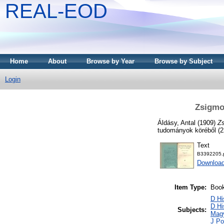
REAL-EOD
Home
About
Browse by Year
Browse by Subject
Login
Zsigmon
Áldásy, Antal
(1909)
Zs
tudományok köréből (
Text
B3392205.
Downloa
Item Type:
Boo
D Hi
D Hi
Subjects:
Mag
J Po