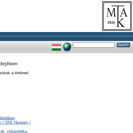
idejében
ések a történeti
általában
a > DN1 Hungary /
ok, világpolitika