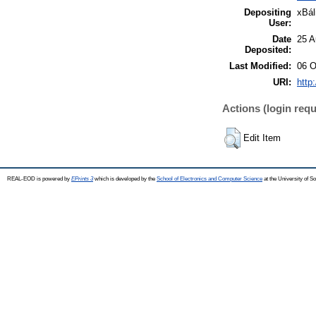
Depositing
xBál
User:
Date
25 A
Deposited:
Last Modified:
06 O
URI:
http
Actions (login requ
Edit Item
REAL-EOD is powered by
EPrints 3
which is developed by the
School of Electronics and Computer Science
at the University of 