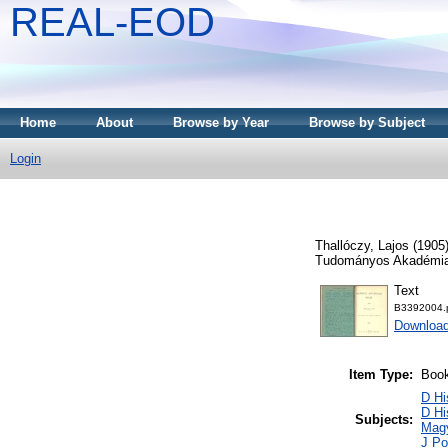
REAL-EOD
Home
About
Browse by Year
Browse by Subject
Login
Thallóczy, Lajos
(1905
Tudományos Akadémia
Text
B3392004.
Downloa
Item Type:
Boo
D Hi
D Hi
Subjects:
Mag
J Po