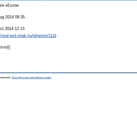
int xEszter
ug 2014 09:35
ct 2014 12:13
://real-eod.mtak.hu/id/eprint/1116
ired)
Southampton.
More information and software credits
.