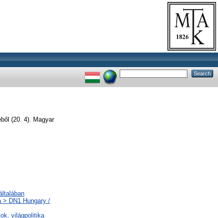
ből (20. 4). Magyar
általában
a > DN1 Hungary /
ok, világpolitika