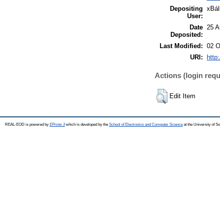
Depositing
xBál
User:
Date
25 A
Deposited:
Last Modified:
02 O
URI:
http
Actions (login requ
Edit Item
REAL-EOD is powered by
EPrints 3
which is developed by the
School of Electronics and Computer Science
at the University of 