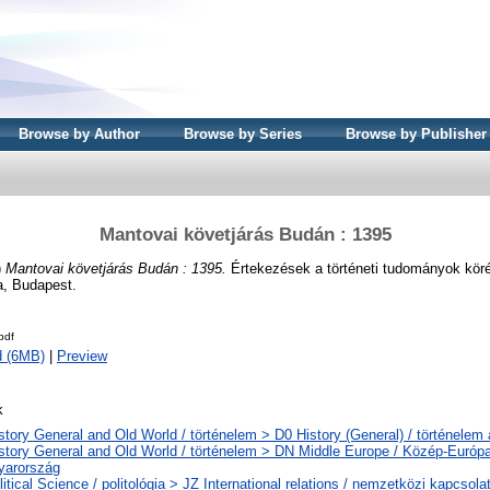
Browse by Author
Browse by Series
Browse by Publisher
Mantovai követjárás Budán : 1395
)
Mantovai követjárás Budán : 1395.
Értekezések a történeti tudományok köré
, Budapest.
pdf
d (6MB)
|
Preview
k
story General and Old World / történelem > D0 History (General) / történelem 
story General and Old World / történelem > DN Middle Europe / Közép-Európ
yarország
litical Science / politológia > JZ International relations / nemzetközi kapcsolat