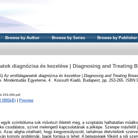
Browse by Author
Browse by Series
Browse by Publisher
tok diagnózisa és kezelése | Diagnosing and Treating 
5)
Az emlődaganatok diagnózisa és kezelése | Diagnosing and Treating Brea
 Mindentudás Egyeteme, 4 . Kossuth Kiadó, Budapest, pp. 253-265. ISBN 
k 253-266.pdf
 (885kB)
|
Preview
 egyik szimbóluma sok művészt ihletett meg, a szoptatás halhatatlan műalko
e csodálatos, szívet melengető kapcsolatának a jelképe. Szerepe másfelől je
s. Azaz aligha vitatható, hogy kiegyensúlyozott, tartalmas életvitelünk szerve
án komoly problémák, bajok forrása is lehet. A betegségek főként a női szer