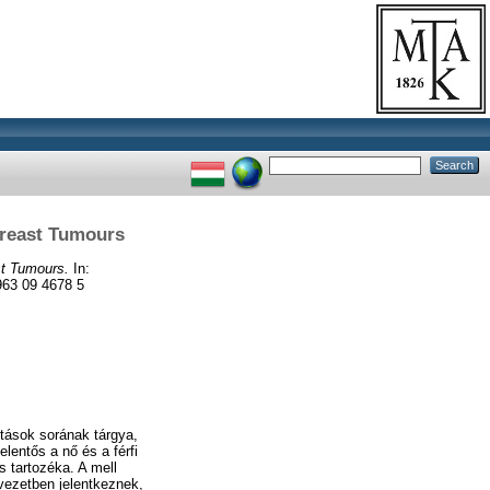
Breast Tumours
st Tumours.
In:
963 09 4678 5
tások sorának tárgya,
lentős a nő és a férfi
s tartozéka. A mell
vezetben jelentkeznek,