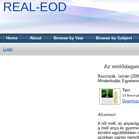
REAL-EOD
Home
About
Browse by Year
Browse by Subject
Login
Az emlődagana
Besznyák, István
(200
Mindentudás Egyeteme.
Text
15 Besznyá
Download
Abstract
A női mell, az anyaság
a mell anya és gyermek
érzelmi együttlétében i
azonban sajnos nemritk