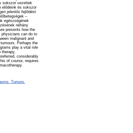
és sokszor vezettek
n elődeink és sokszor
en jelentős fejlődést
emlőbetegségek –
aink egészségének
mézésének néhány
ture presents how the
 physicians can do to
between malignant and
t tumours. Perhaps the
rams play a vital role
n therapy,
referred, considerably
his of course, requires
armacotherapy.
lasms. Tumors.