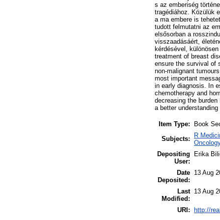
s az emberiség történe
tragédiához. Közülük 
a ma embere is tehetet
tudott felmutatni az e
elsősorban a rosszindu
visszaadásáért, életé
kérdésével, különösen 
treatment of breast di
ensure the survival of 
non-malignant tumours,
most important message
in early diagnosis. In 
chemotherapy and hormo
decreasing the burden b
a better understanding
Item Type:
Book Sec
R Medici
Subjects:
Oncology
Depositing
Erika Bil
User:
Date
13 Aug 2
Deposited:
Last
13 Aug 2
Modified:
URI:
http://re