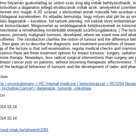
lme folyamán gyakorlatilag az utolsó száz évig alig voltak befolyásolhatók, 
elsősorban a daganatos jellegű elváltozások voltak azok, amelyekkel szembe
lennek érzi magát. A 20. század, s elsősorban annak második fele azonban ig
mlődaganat kezelésében. Az előadás bemutatja, hogy milyen utat járt be az 
latú daganatok – kezelése, hol tartunk jelenleg, mit tudunk tenni embertárs
nek biztosításáért. Megismertet az emlődaganatok keletkezésének és kóris
tekintettel a remélhetőleg mindinkább elterjedő szűrővizsgálatokra. | The lec
seases, primarily malignant tumours, developed, where we stand now and what
sufferers. The introduction clarifies the notion of tumour and the difference 
 then goes on to describe the diagnostic and treatment possibilities of breas
 of the lecture is that self-examination, regular medical checks and mammog
essence there are three treatment options for breast tumours: surgery, radiatio
ne therapy. Nowadays, less radical surgical interventions than surgery are p
reast cancer puts on patients, without lessening therapeutic effectiveness. T
 of the biological behaviour of tumours and the development of radio- and ph
tion
ne / orvostudomány > RC Internal medicine / belgyógyászat > RC0254 Neop
 (including Cancer) / daganatok, tumorok, onkológia
icsi
014 15:14
014 15:14
al-eod.mtak.hu/id/eprint/1091