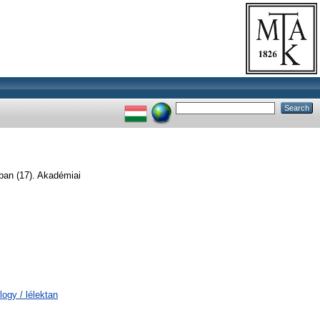
ban (17). Akadémiai
logy / lélektan