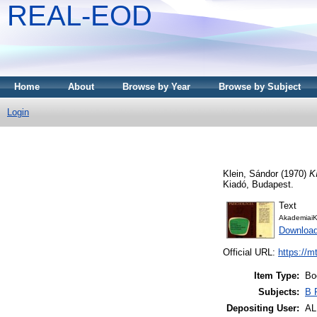
REAL-EOD
Home
About
Browse by Year
Browse by Subject
Login
Klein, Sándor
(1970)
Kí
Kiadó, Budapest.
Text
AkademiaiK
Downloa
Official URL:
https://m
Item Type:
Bo
Subjects:
B 
Depositing User:
A