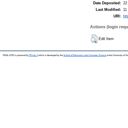
Date Deposited:
22
Last Modified:
11
URI:
ht
Actions (login requ
Edit Item
REAL-EOD is powered by
EPrints 3
which is developed by the
School of Electronics and Computer Science
at the University of 