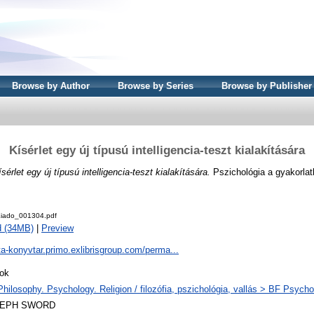
Browse by Author
Browse by Series
Browse by Publisher
Kísérlet egy új típusú intelligencia-teszt kialakítására
sérlet egy új típusú intelligencia-teszt kialakítására.
Pszichológia a gyakorlat
iado_001304.pdf
d (34MB)
|
Preview
ta-konyvtar.primo.exlibrisgroup.com/perma...
ok
Philosophy. Psychology. Religion / filozófia, pszichológia, vallás > BF Psycho
LEPH SWORD