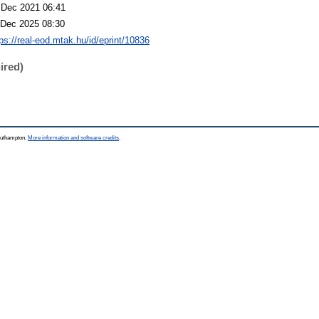
 Dec 2021 06:41
 Dec 2025 08:30
tps://real-eod.mtak.hu/id/eprint/10836
ired)
Southampton.
More information and software credits
.