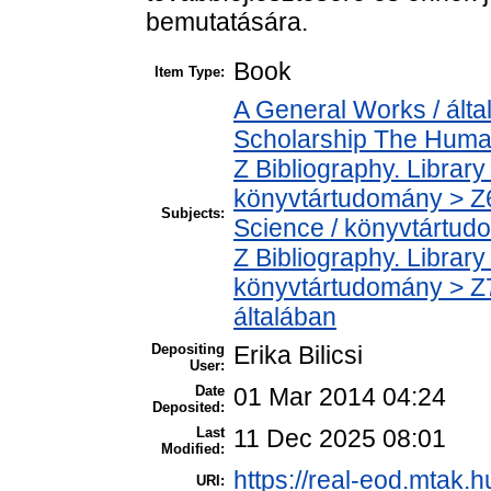
bemutatására.
Book
Item Type:
A General Works / álta
Scholarship The Human
Z Bibliography. Librar
könyvtártudomány > Z6
Subjects:
Science / könyvtártud
Z Bibliography. Librar
könyvtártudomány > Z7
általában
Depositing
Erika Bilicsi
User:
Date
01 Mar 2014 04:24
Deposited:
Last
11 Dec 2025 08:01
Modified:
https://real-eod.mtak.h
URI: