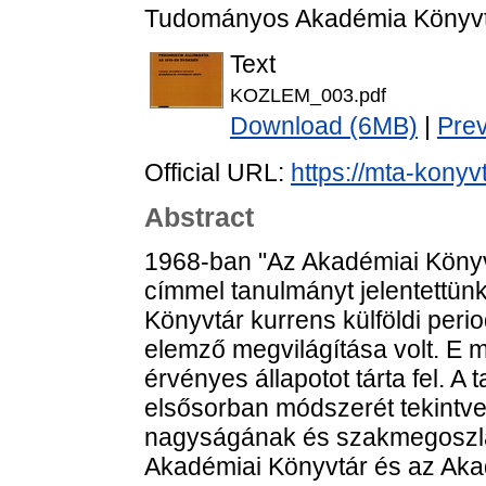
Tudományos Akadémia Könyvtá
Text
KOZLEM_003.pdf
Download (6MB)
|
Pre
Official URL:
https://mta-konyv
Abstract
1968-ban "Az Akadémiai Könyvt
címmel tanulmányt jelentettün
Könyvtár kurrens külföldi per
elemző megvilágítása volt. E
érvényes állapotot tárta fel. A t
elsősorban módszerét tekintve.
nagyságának és szakmegoszlá
Akadémiai Könyvtár és az Aka