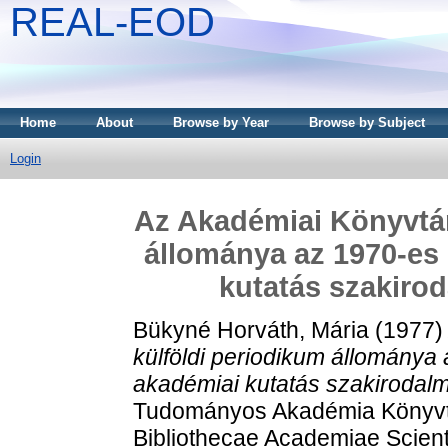
REAL-EOD
Home
About
Browse by Year
Browse by Subject
Login
Az Akadémiai Könyvtár
állománya az 1970-es 
kutatás szakirod
Bükyné Horváth, Mária
(1977
külföldi periodikum állománya
akadémiai kutatás szakirodalm
Tudományos Akadémia Könyvtá
Bibliothecae Academiae Scien