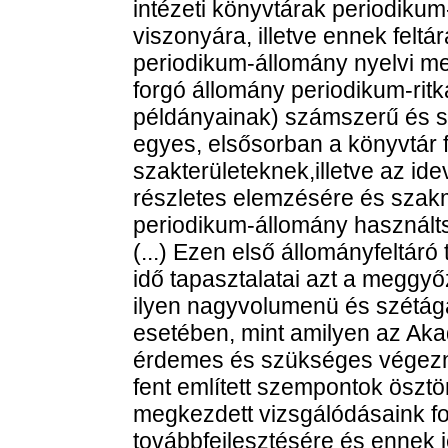
intézeti könyvtárak periodik
viszonyára, illetve ennek feltá
periodikum-állomány nyelvi me
forgó állomány periodikum-rit
példányainak) számszerű és s
egyes, elsősorban a könyvtár 
szakterületeknek,illetve az i
részletes elemzésére és szakm
periodikum-állomány használts
(...) Ezen első állományfeltár
idő tapasztalatai azt a meggy
ilyen nagyvolumenü és szétág
esetében, mint amilyen az Ak
érdemes és szükséges végezni 
fent említett szempontok ösz
megkezdett vizsgálódásaink f
továbbfejlesztésére és ennek 