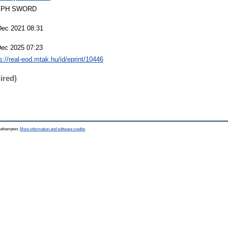
EPH SWORD
Dec 2021 08:31
Dec 2025 07:23
s://real-eod.mtak.hu/id/eprint/10446
ired)
Southampton.
More information and software credits
.