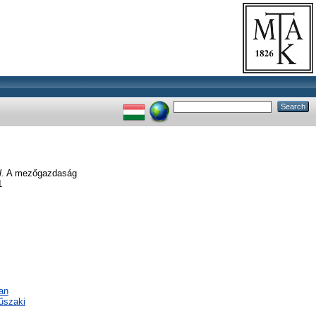
.
A mezőgazdaság
1
an
űszaki