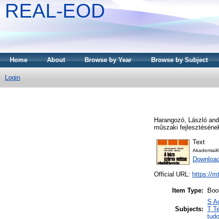
REAL-EOD
Home
About
Browse by Year
Browse by Subject
Login
Harangozó, László
an
műszaki fejlesztéséne
Text
AkademiaiK
Downloa
Official URL:
https://m
Item Type:
Boo
S A
Subjects:
T T
tud