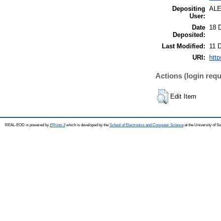
Depositing
AL
User:
Date
18 
Deposited:
Last Modified:
11 
URI:
http
Actions (login requ
Edit Item
REAL-EOD is powered by
EPrints 3
which is developed by the
School of Electronics and Computer Science
at the University of 