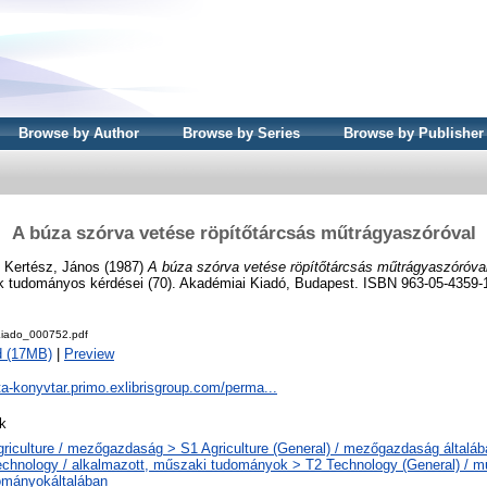
Browse by Author
Browse by Series
Browse by Publisher
A búza szórva vetése röpítőtárcsás műtrágyaszóróval
d
Kertész, János
(1987)
A búza szórva vetése röpítőtárcsás műtrágyaszóróval
k tudományos kérdései (70). Akadémiai Kiadó, Budapest. ISBN 963-05-4359-
iado_000752.pdf
d (17MB)
|
Preview
ta-konyvtar.primo.exlibrisgroup.com/perma...
k
griculture / mezőgazdaság > S1 Agriculture (General) / mezőgazdaság általáb
echnology / alkalmazott, műszaki tudományok > T2 Technology (General) / m
ományokáltalában