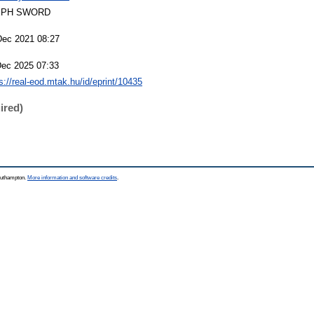
EPH SWORD
Dec 2021 08:27
Dec 2025 07:33
s://real-eod.mtak.hu/id/eprint/10435
ired)
Southampton.
More information and software credits
.