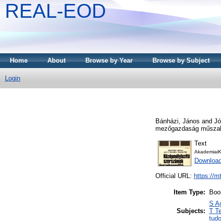
REAL-EOD
Home
About
Browse by Year
Browse by Subject
Login
Bánházi, János
and
Jó
mezőgazdaság műszaki 
Text
AkademiaiK
Downloa
Official URL:
https://m
Item Type:
Boo
S A
Subjects:
T T
tud