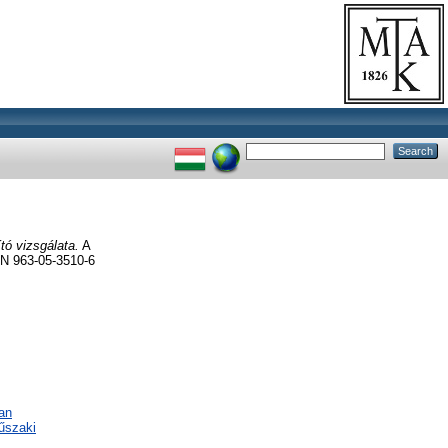
ó vizsgálata.
A
BN 963-05-3510-6
an
űszaki