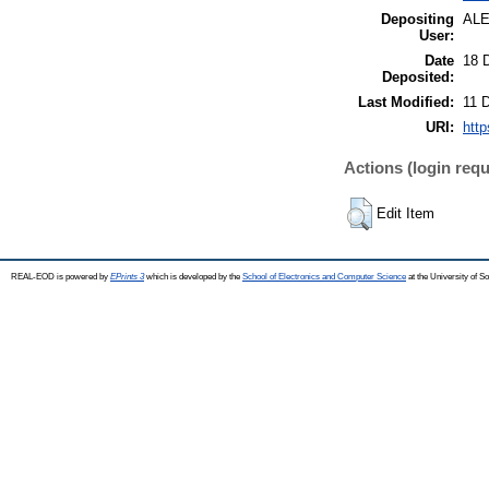
Depositing
AL
User:
Date
18 
Deposited:
Last Modified:
11 
URI:
http
Actions (login requ
Edit Item
REAL-EOD is powered by
EPrints 3
which is developed by the
School of Electronics and Computer Science
at the University of 