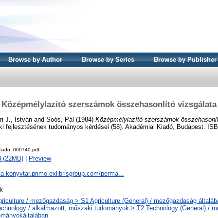
Browse by Author
Browse by Series
Browse by Publisher
Középmélylazító szerszámok összehasonlító vizsgálata
ri J., István
and
Soós, Pál
(1984)
Középmélylazító szerszámok összehasonlít
fejlesztésének tudományos kérdései (58). Akadémiai Kiadó, Budapest. IS
iado_000740.pdf
d (22MB)
|
Preview
ta-konyvtar.primo.exlibrisgroup.com/perma...
k
griculture / mezőgazdaság > S1 Agriculture (General) / mezőgazdaság általáb
echnology / alkalmazott, műszaki tudományok > T2 Technology (General) / m
ományokáltalában