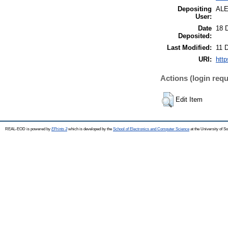
Depositing
AL
User:
Date
18 
Deposited:
Last Modified:
11 
URI:
http
Actions (login requ
Edit Item
REAL-EOD is powered by
EPrints 3
which is developed by the
School of Electronics and Computer Science
at the University of 