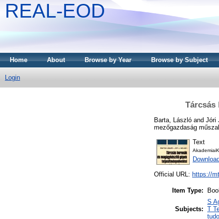
REAL-EOD
Home
About
Browse by Year
Browse by Subject
Login
Tárcsás 
Barta, László
and
Jóri 
mezőgazdaság műszaki 
Text
AkademiaiK
Downloa
Official URL:
https://m
Item Type:
Boo
S A
Subjects:
T T
tud