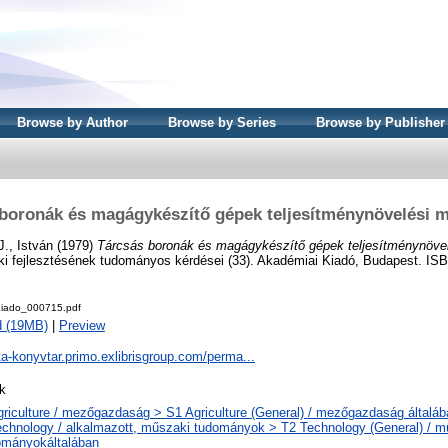
Browse by Author
Browse by Series
Browse by Publisher
boronák és magágykészítő gépek teljesítménynövelési 
J., István
(1979)
Tárcsás boronák és magágykészítő gépek teljesítménynövel
fejlesztésének tudományos kérdései (33). Akadémiai Kiadó, Budapest. IS
iado_000715.pdf
d (19MB)
|
Preview
ta-konyvtar.primo.exlibrisgroup.com/perma...
k
griculture / mezőgazdaság > S1 Agriculture (General) / mezőgazdaság általáb
echnology / alkalmazott, műszaki tudományok > T2 Technology (General) / m
ományokáltalában