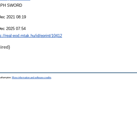
EPH SWORD
Dec 2021 08:19
Dec 2025 07:54
s://real-eod.mtak.hu/id/eprint/10412
ired)
Southampton.
More information and software credits
.