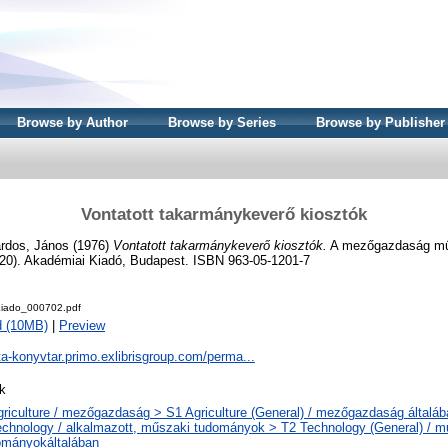
Browse by Author
Browse by Series
Browse by Publisher
Vontatott takarmánykeverő kiosztók
rdos, János
(1976)
Vontatott takarmánykeverő kiosztók.
A mezőgazdaság műs
20). Akadémiai Kiadó, Budapest. ISBN 963-05-1201-7
iado_000702.pdf
d (10MB)
|
Preview
ta-konyvtar.primo.exlibrisgroup.com/perma...
k
griculture / mezőgazdaság > S1 Agriculture (General) / mezőgazdaság általáb
echnology / alkalmazott, műszaki tudományok > T2 Technology (General) / m
ományokáltalában