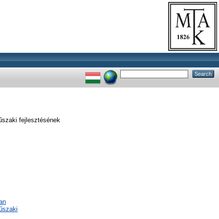
zaki fejlesztésének
an
űszaki