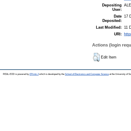
Depositing
AL
User:
Date
17 
Deposited:
Last Modified:
11 
URI:
http
Actions (login requ
Edit Item
REAL-EOD is powered by
EPrints 3
which is developed by the
School of Electronics and Computer Science
at the University of 