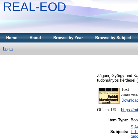
REAL-EOD
Home
About
Browse by Year
Browse by Subject
Login
Zágoni, György
and
Ka
tudományos kérdései (
Text
AkademiaiK
Downloa
Official URL:
https://m
Item Type:
Boo
S A
Subjects:
T T
tud