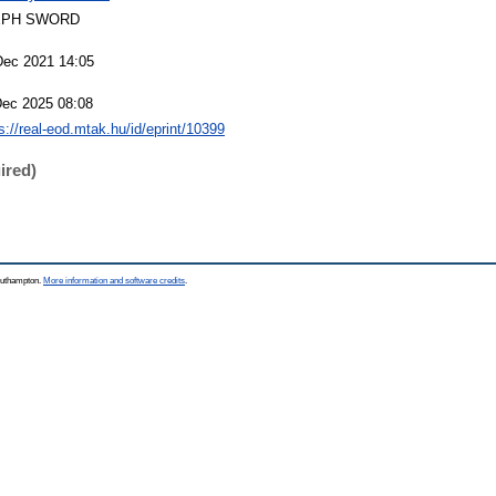
EPH SWORD
Dec 2021 14:05
Dec 2025 08:08
s://real-eod.mtak.hu/id/eprint/10399
ired)
Southampton.
More information and software credits
.