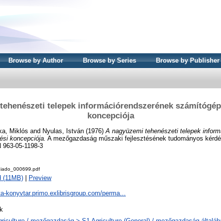
Browse by Author
Browse by Series
Browse by Publisher
tehenészeti telepek információrendszerének számítógép
koncepciója
ka, Miklós
and
Nyulas, István
(1976)
A nagyüzemi tehenészeti telepek infor
si koncepciója.
A mezőgazdaság műszaki fejlesztésének tudományos kérdés
 963-05-1198-3
iado_000699.pdf
 (11MB)
|
Preview
ta-konyvtar.primo.exlibrisgroup.com/perma...
k
griculture / mezőgazdaság > S1 Agriculture (General) / mezőgazdaság általáb