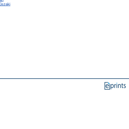
űszaki