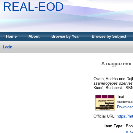
REAL-EOD
Home
About
Browse by Year
Browse by Subject
Login
A nagyüzemi 
Csath, András
and
Daj
számítógépes szervezé
Kiadó, Budapest. ISBN
Text
AkademiaiK
Download
Official URL:
https://m
Item Type:
Boo
S A