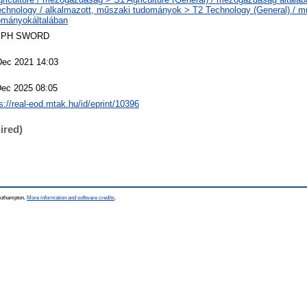
echnology / alkalmazott, műszaki tudományok > T2 Technology (General) / m
ományokáltalában
EPH SWORD
Dec 2021 14:03
Dec 2025 08:05
s://real-eod.mtak.hu/id/eprint/10396
ired)
Southampton.
More information and software credits
.