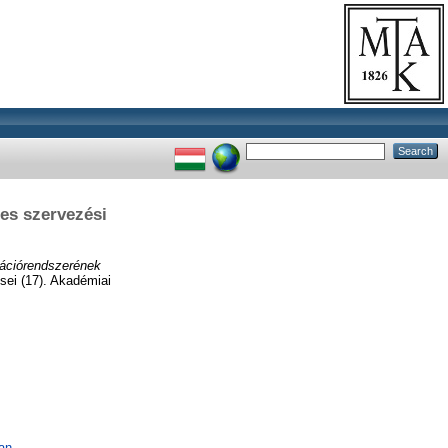
es szervezési
mációrendszerének
ei (17). Akadémiai
an