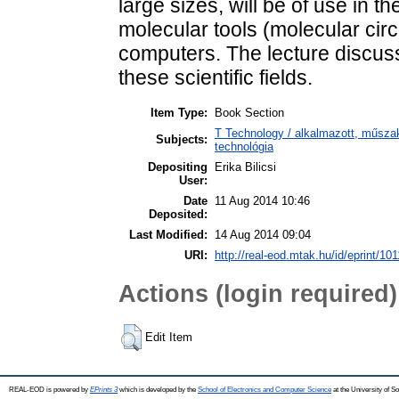
large sizes, will be of use in t
molecular tools (molecular cir
computers. The lecture discusse
these scientific fields.
Item Type:
Book Section
T Technology / alkalmazott, műsza
Subjects:
technológia
Depositing
Erika Bilicsi
User:
Date
11 Aug 2014 10:46
Deposited:
Last Modified:
14 Aug 2014 09:04
URI:
http://real-eod.mtak.hu/id/eprint/101
Actions (login required)
Edit Item
REAL-EOD is powered by
EPrints 3
which is developed by the
School of Electronics and Computer Science
at the University of 