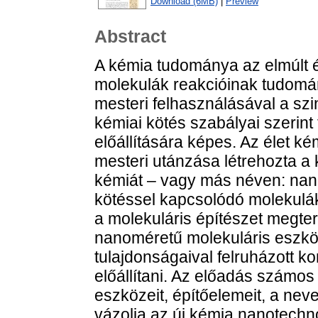
Download (6MB)
|
Preview
Abstract
A kémia tudománya az elmúlt
molekulák reakcióinak tudomán
mesteri felhasználásával a szin
kémiai kötés szabályai szerint 
előállítására képes. Az élet ké
mesteri utánzása létrehozta a 
kémiát – vagy más néven: nan
kötéssel kapcsolódó molekulá
a molekuláris építészet megte
nanoméretű molekuláris eszkö
tulajdonságaival felruházott 
előállítani. Az előadás számos
eszközeit, építőelemeit, a ne
vázolja az új kémia nanotechnol