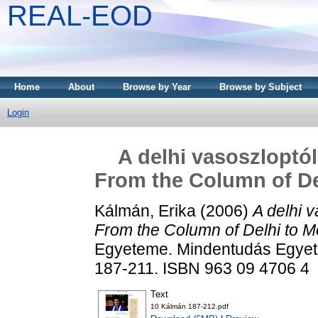
REAL-EOD
Home
About
Browse by Year
Browse by Subject
Login
A delhi vasoszloptól
From the Column of Del
Kálmán, Erika
(2006)
A delhi v
From the Column of Delhi to Mo
Egyeteme. Mindentudás Egyete
187-211. ISBN 963 09 4706 4
Text
10 Kálmán 187-212.pdf