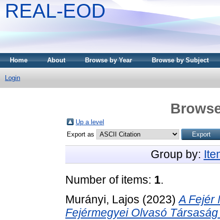
REAL-EOD
Home
About
Browse by Year
Browse by Subject
Login
Browse
Up a level
Export as
Group by:
It
Number of items:
1
.
Murányi, Lajos
(2023)
A Fejér
Fejérmegyei Olvasó Társaság 