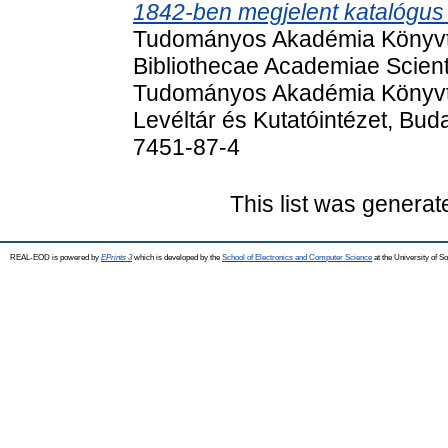
1842-ben megjelent katalógus 
Tudományos Akadémia Könyvtá
Bibliothecae Academiae Scien
Tudományos Akadémia Könyvtá
Levéltár és Kutatóintézet, Bu
7451-87-4
This list was genera
REAL-EOD is powered by
EPrints 3
which is developed by the
School of Electronics and Computer Science
at the University of 